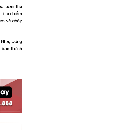
ệc tuân thủ
nh bảo hiểm
iểm về cháy
: Nhà, công
, bán thành