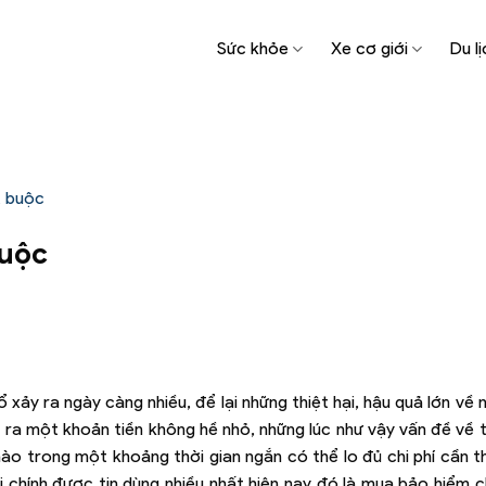
Sức khỏe
Xe cơ giới
Du lị
t buộc
buộc
ảy ra ngày càng nhiều, để lại những thiệt hại, hậu quả lớn về n
i ra một khoản tiền không hề nhỏ, những lúc như vậy vấn đề về t
nào trong một khoảng thời gian ngắn có thể lo đủ chi phí cần t
ài chính được tin dùng nhiều nhất hiện nay đó là mua bảo hiểm 