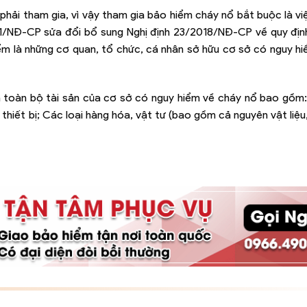
 phải tham gia, vì vậy tham gia bảo hiểm cháy nổ bắt buộc là vi
021/NĐ-CP sửa đổi bổ sung Nghị định 23/2018/NĐ-CP về quy đị
m là những cơ quan, tổ chức, cá nhân sở hữu cơ sở có nguy h
à toàn bộ tài sản của cơ sở có nguy hiểm về cháy nổ bao gồm
, thiết bị; Các loại hàng hóa, vật tư (bao gồm cả nguyên vật liệu