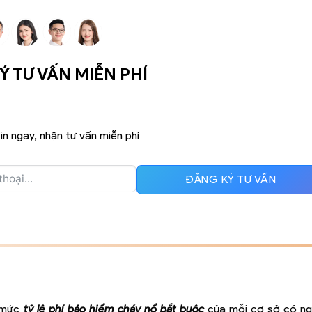
 TƯ VẤN MIỄN PHÍ
in ngay, nhận tư vấn miễn phí
ĐĂNG KÝ TƯ VẤN
y mức
tỷ lệ phí bảo hiểm cháy nổ bắt buộc
của mỗi cơ sở có ng