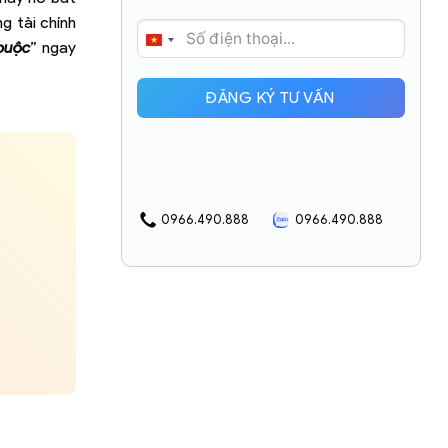
g tài chính
VIETNAM
 buộc
” ngay
+84
ĐĂNG KÝ TƯ VẤN
0966.490.888
0966.490.888