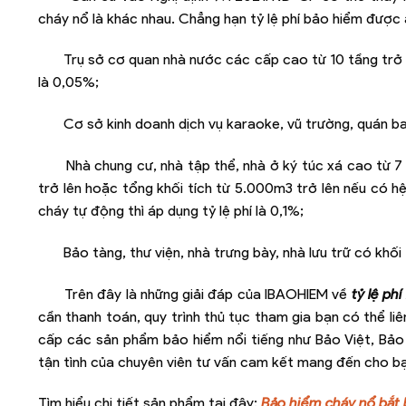
cháy nổ là khác nhau. Chẳng hạn tỷ lệ phí bảo hiểm được á
Trụ sở cơ quan nhà nước các cấp cao từ 10 tầng trở 
là 0,05%;
Cơ sở kinh doanh dịch vụ karaoke, vũ trường, quán ba
Nhà chung cư, nhà tập thể, nhà ở ký túc xá cao từ 7
trở lên hoặc tổng khối tích từ 5.000m3 trở lên nếu có 
cháy tự động thì áp dụng tỷ lệ phí là 0,1%;
Bảo tàng, thư viện, nhà trưng bày, nhà lưu trữ có khố
Trên đây là những giải đáp của IBAOHIEM về
tỷ lệ ph
cần thanh toán, quy trình thủ tục tham gia bạn có thể li
cấp các sản phẩm bảo hiểm nổi tiếng như Bảo Việt, Bảo 
tận tình của chuyên viên tư vấn cam kết mang đến cho bạ
Tìm hiểu chi tiết sản phẩm tại đây:
Bảo hiểm cháy nổ bắt