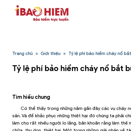
Bỏ
qua
nội
dung
Trang chủ
»
Giới thiệu
»
Tỷ lệ phí bảo hiểm cháy nổ bắ
Tỷ lệ phí bảo hiểm cháy nổ bắt 
Tìm hiểu chung
Có thể thấy trong những năm gần đây các vụ cháy nổ x
sản. Và để khắc phục những thiệt hại đó chúng ta phải ch
làm cho rất nhiều người lo lắng, băn khoăn rằng làm thế 
chữa, thu dọn, thiệt hại. Một trong những giải pháp về t