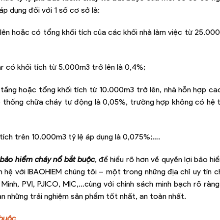
p dụng đối với 1 số cơ sở là:
lên hoặc có tổng khối tích của các khối nhà làm việc từ 25.000
r có khối tích từ 5.000m3 trở lên là 0,4%;
 tầng hoặc tổng khối tích từ 10.000m3 trở lên, nhà hỗn hợp ca
hệ thống chữa cháy tự động là 0,05%, trường hợp không có hệ
i tích trên 10.000m3 tỷ lệ áp dụng là 0,075%;….
í bảo hiểm cháy nổ bắt buộc
, để hiểu rõ hơn về quyền lợi bảo hi
ên hệ với IBAOHIEM chúng tôi – một trong những địa chỉ uy tín 
Minh, PVI, PJICO, MIC,…cùng với chính sách minh bạch rõ ràng
n những trải nghiệm sản phẩm tốt nhất, an toàn nhất.
 buộc