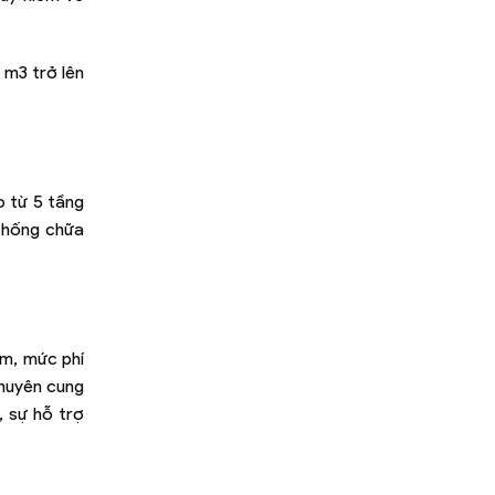
 m3 trở lên
o từ 5 tầng
 thống chữa
ểm, mức phí
chuyên cung
, sự hỗ trợ