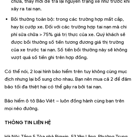
chữa, thay mới để trả lại nguyên trạng xe như trước khi
xảy ra tai nạn.
Bồi thường toàn bộ: trong các trường hợp mất cắp,
hay bị cướp xe. Đối với các trường hợp tai nạn mà chi
phí sửa chữa > 75% giá trị thực của xe. Quý khách sẽ
được bồi thường số tiền tương đương giá thị trường
của xe trước tai nạn. Số tiền bồi thường này sẽ không
vượt quá số tiền ghi trên hợp đồng.
Có thể nói, 2 loại hình bảo hiểm trên tuy không cùng mục
địch nhưng lại bổ sung cho nhau. Bạn nên mua cả 2 để đảm
bảo tối đa thiệt hại có thể gây ra bởi tai nạn.
Bảo hiểm ô tô Bảo Viêt – luôn đồng hành cùng bạn trên
mọi nẻo đường.
THÔNG TIN LIÊN HỆ
Hà Nội: Tầng 5 Tòa nhà Bigwin, 53 Yên Lãng, Phường Trung