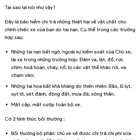
Tại sao lại nói như vậy?
Đây là bảo hiểm chi trả những thiệt hại về vật chất cho
chính chiếc xe của bạn do tai nạn. Cụ thể trong các trường
hợp sau:
Những tai nạn bất ngờ, ngoài sự kiểm soát của Chủ xe,
lái xe trong những trường hợp: Đâm va, lật, đổ, rơi;
chìm; hoả hoạn, cháy, nổ; bị các vật thể khác rơi, va
chạm vào;
Những tai họa bất khả kháng do thiên nhiên: Bão, lũ lụt,
sụt lở, sét đánh, động đất, mưa đá, sóng thần;
Mất cắp, mất cướp toàn bộ xe.
Có 2 hình thức bồi thường :
Bồi thường bộ phận: chủ xe sẽ được chi trả chi phí sửa