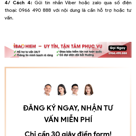
4/ Cách 4:
Gửi tin nhắn Viber hoặc zalo qua số điện
thoại:
0966 490 888
với nội dung là cần hỗ trợ hoặc tư
vấn.
ĐĂNG KÝ NGAY, NHẬN TƯ
VẤN MIỄN PHÍ
Chỉ cần 30 giây điền form!