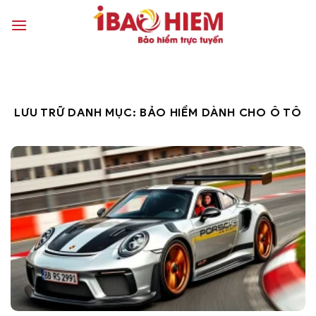
Bỏ
qua
nội
dung
LƯU TRỮ DANH MỤC:
BẢO HIỂM DÀNH CHO Ô TÔ