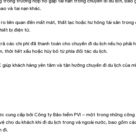
 trong trường hợp họ gặp tai nạn trong chuyến đi du lịch, bao 
hao và tai nạn khác.
ro liên quan đến mất mát, thất lạc hoặc hư hỏng tài sản trong 
iết bị điện tử.
 các chi phí đã thanh toán cho chuyến đi du lịch nếu họ phải 
, thời tiết xấu hoặc hủy bỏ từ phía đối tác du lịch.
C giúp khách hàng yên tâm và tận hưởng chuyến đi du lịch của m
được cung cấp bởi Công ty Bảo hiểm PVI – một trong những công
ệ cho du khách khi đi du lịch trong và ngoài nước, bao gồm cá
 đi.