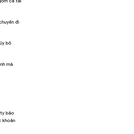
gồm cả tai
chuyến đi
hủy bỏ
ình mà
 ty bảo
c khoản