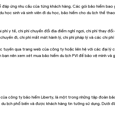
 để đáp ứng nhu cầu của từng khách hàng. Các gói bảo hiểm ba
u học sinh và sinh viên đi du học, bảo hiểm cho du lịch thể th
í y tế, chi phí chuyển đổi địa điểm nghỉ ngơi, chi phí thay đổi
chuyến đi, chi phí mất mát hành lý, chi phí pháp lý và các chi phí
c tuyến qua trang web của công ty hoặc liên hệ với các đại lý 
ên bạn nên xem xét mua bảo hiểm du lịch PVI để bảo vệ mình và g
h của công ty bảo hiểm Liberty, là một trong những tập đoàn bả
 du lịch phổ biến và được khách hàng tin tưởng sử dụng. Dưới đ