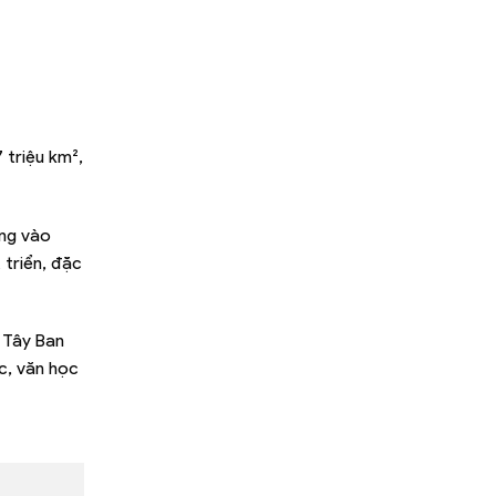
 triệu km²,
ung vào
 triển, đặc
 Tây Ban
ạc, văn học