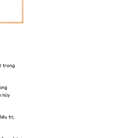
t trong
rong
m hủy
ều trị,