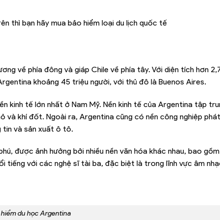
rên thì bạn hãy mua bảo hiểm loại du lịch quốc tế
ng về phía đông và giáp Chile về phía tây. Với diện tích hơn 2,7
Argentina khoảng 45 triệu người, với thủ đô là Buenos Aires.
ền kinh tế lớn nhất ở Nam Mỹ. Nền kinh tế của Argentina tập tr
mỏ và khí đốt. Ngoài ra, Argentina cũng có nền công nghiệp phát
tin và sản xuất ô tô.
phú, được ảnh hưởng bởi nhiều nền văn hóa khác nhau, bao gồm
 tiếng với các nghệ sĩ tài ba, đặc biệt là trong lĩnh vực âm nh
 hiểm du học Argentina