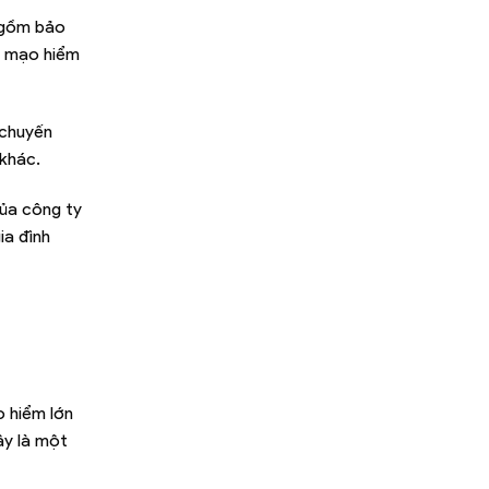
o gồm bảo
ao mạo hiểm
 chuyến
 khác.
của công ty
ia đình
o hiểm lớn
ây là một