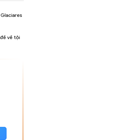
s Glaciares
đề về tội