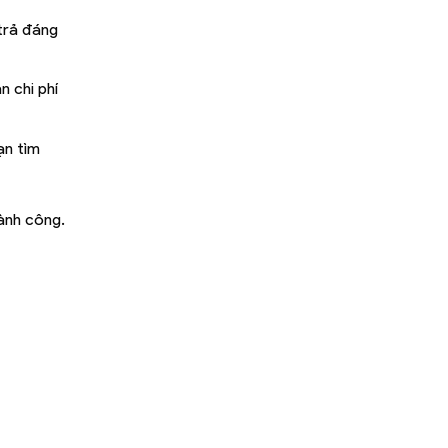
trả đáng
n chi phí
ạn tìm
ành công.