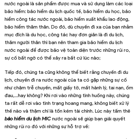
nước ngoài là sản phẩm được mua và sử dụng làm các loại
bảo hiểm: bảo hiểm du lịch quốc tế, bảo hiểm du học, bảo
hiểm công tác nước ngoài, bảo hiểm xuất khẩu lao động,
bảo hiểm thăm thân. Do đó, dù chuyến đi xa của bạn nhằm
mục đích là du học, công tác hay đơn giản là đi du lịch,
thăm người thân thì bạn nên tham gia bảo hiểm du lịch
nước ngoài để được bảo vệ toàn diện trước những rủi ro,
sự cố bất ngờ có thể xảy ra bất cứ lúc nào;
Tiếp đó, chúng ta cũng không thể biết rằng chuyến đi du
lịch, chuyến đi ra nước ngoài của ta có gặp những sự cố
như chậm trễ chuyến, mất giấy tờ, mất hành lý, tai nạn, ốm
đau,…hay không? Khi rơi vào những tình huống này, chúng
ta rất dễ rơi vào tình trạng hoang mang, không biết xử lý
thế nào và thậm chí là tốn kém tài chính. Lúc này tấm thẻ
bảo hiểm du lịch MIC
nước ngoài sẽ giúp bạn giải quyết
những rủi ro đó với những sự hỗ trợ về: