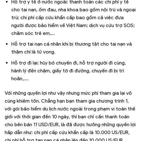
Hỗ trợ y tế ở nước ngoài: thanh toán các chi phí y tế
cho tai nạn, ốm đau, nha khoa bao gồm nội trú và ngoại
trú; chi phí cấp cứu khẩn cấp bao gồm cả việc đưa
người được bảo hiểm về Việt Nam; dịch vụ cứu trợ SOS;
chăm sóc trẻ em,…
Hỗ trợ tai nạn cá nhân khi bị thương tật cho tai nạn và
thậm chí là tử vong.
Hỗ trợ đi lại: hủy bỏ chuyến đi, hỗ trợ người đi cùng,
hành lý đến chậm, giấy tờ đi đường, chuyến đi bị trì
hoãn,….
Với những quyền lợi như vậy nhưng mức phí tham gia lại vô
cùng khiêm tốn. Chẳng hạn bạn tham gia chương trình 1,
với gói bảo hiểm du lịch nước ngoài trong phạm vi toàn thế
giới với thời gian đến 10 ngày, thì bạn chỉ cần thanh toán
cho bên bán 11 USD/EUR, là đã được hưởng những quyền lợi
hấp dẫn như: chi phí cấp cứu khẩn cấp là 10.000 US/EUR,
chi phí hỗ trợ tan nạn cá nhân lên đến 10.000 US/EUR,…