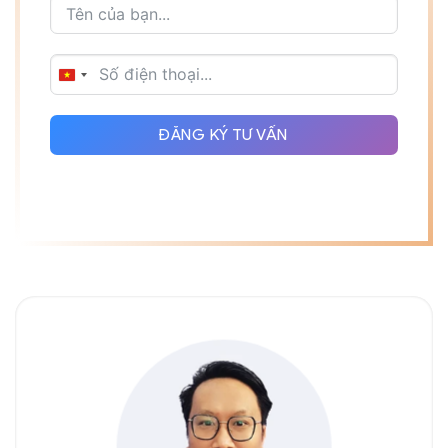
VIETNAM
+84
ĐĂNG KÝ TƯ VẤN