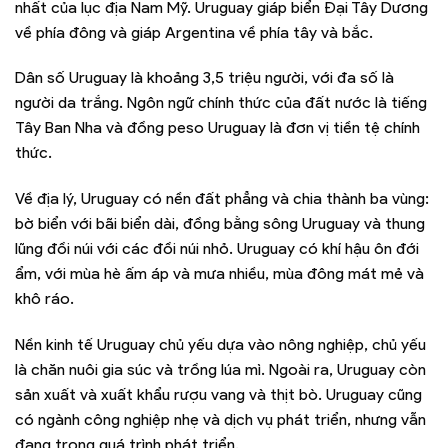
nhất của lục địa Nam Mỹ. Uruguay giáp biển Đại Tây Dương
về phía đông và giáp Argentina về phía tây và bắc.
Dân số Uruguay là khoảng 3,5 triệu người, với đa số là
người da trắng. Ngôn ngữ chính thức của đất nước là tiếng
Tây Ban Nha và đồng peso Uruguay là đơn vị tiền tệ chính
thức.
Về địa lý, Uruguay có nền đất phẳng và chia thành ba vùng:
bờ biển với bãi biển dài, đồng bằng sông Uruguay và thung
lũng đồi núi với các đồi núi nhỏ. Uruguay có khí hậu ôn đới
ẩm, với mùa hè ấm áp và mưa nhiều, mùa đông mát mẻ và
khô ráo.
Nền kinh tế Uruguay chủ yếu dựa vào nông nghiệp, chủ yếu
là chăn nuôi gia súc và trồng lúa mì. Ngoài ra, Uruguay còn
sản xuất và xuất khẩu rượu vang và thịt bò. Uruguay cũng
có ngành công nghiệp nhẹ và dịch vụ phát triển, nhưng vẫn
đang trong quá trình phát triển.