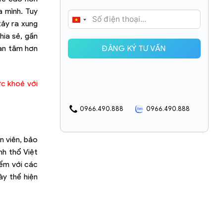
 mình. Tuy
VIETNAM
xảy ra xung
+84
hia sẻ, gần
ĐĂNG KÝ TƯ VẤN
uan tâm hơn
ức khoẻ với
0966.490.888
0966.490.888
n viên, bảo
nh thổ Việt
iểm với các
y thể hiện