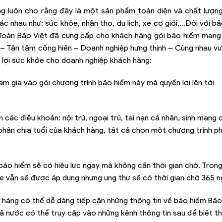
g luôn cho rằng đây là một sản phẩm toàn diện và chất lượng
c nhau như: sức khỏe, nhân thọ, du lịch, xe cơ giới,…Đối với b
 đoàn Bảo Việt đã cung cấp cho khách hàng gói bảo hiểm mang
 Tận tâm cống hiến ­– Doanh nghiệp hưng thịnh ­– Cùng nhau vư
lợi sức khỏe cho doanh nghiệp khách hàng:
m gia vào gói chương trình bảo hiểm này mà quyền lợi lên tới
ác điều khoản: nội trú, ngoại trú, tai nạn cá nhân, sinh mạng 
 phân chia tuổi của khách hàng, tất cả chọn một chương trình ph
 bảo hiểm sẽ có hiệu lực ngay mà không cần thời gian chờ. Tron
 vẫn sẽ được áp dụng nhưng ung thư sẽ có thời gian chờ 365 n
h hàng có thể dễ dàng tiếp cận những thông tin về bảo hiểm Bảo
 cả nước có thể truy cập vào những kênh thông tin sau để biết 