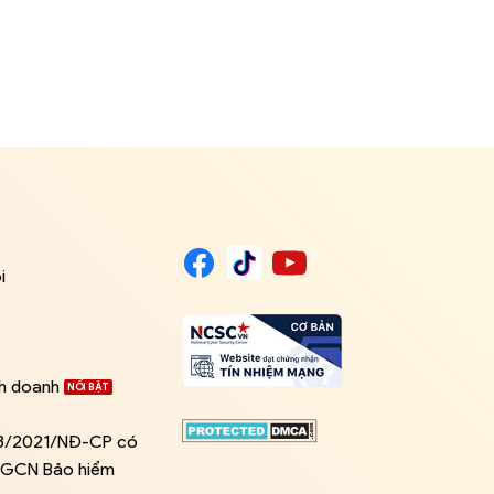
i
nh doanh
03/2021/NĐ-CP có
ề GCN Bảo hiểm