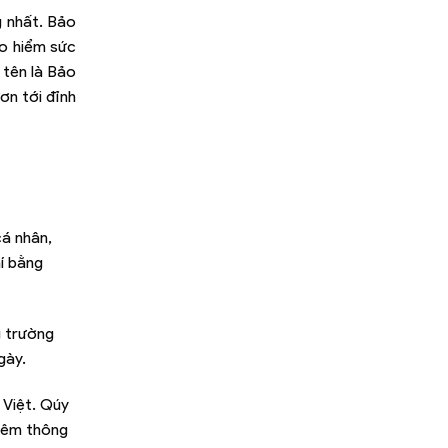
 nhất. Bảo
ảo hiểm sức
 tên là Bảo
ơn tới đỉnh
cá nhân,
í bằng
g trường
gày.
 Việt. Qúy
thêm thông