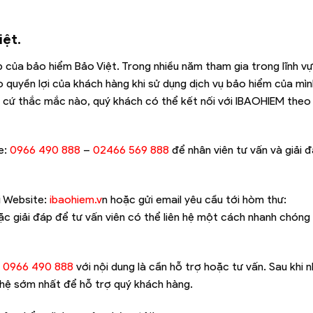
iệt.
ếp của bảo hiểm Bảo Việt. Trong nhiều năm tham gia trong lĩnh v
 quyền lợi của khách hàng khi sử dụng dịch vụ bảo hiểm của mìn
t cứ thắc mắc nào, quý khách có thể kết nối với IBAOHIEM the
e:
0966 490 888
–
02466 569 888
để nhân viên tư vấn và giải 
ại Website:
ibaohiem.v
n hoặc gửi email yêu cầu tới hòm thư:
c giải đáp để tư vấn viên có thể liên hệ một cách nhanh chóng
:
0966 490 888
với nội dung là cần hỗ trợ hoặc tư vấn. Sau khi
 hệ sớm nhất để hỗ trợ quý khách hàng.