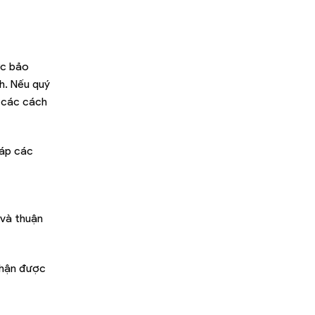
ực bảo
h. Nếu quý
o các cách
đáp các
 và thuận
 nhận được