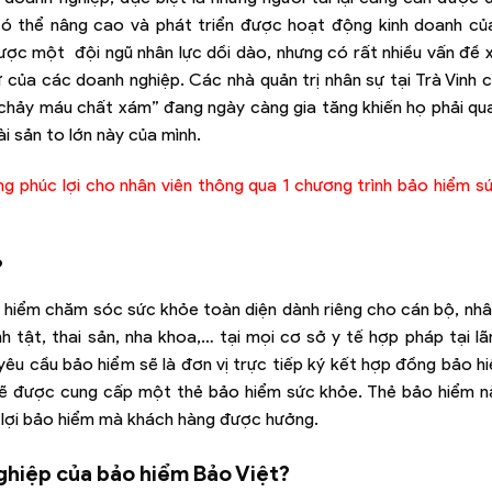
có thể nâng cao và phát triển được hoạt động kinh doanh của
được một đội ngũ nhân lực dồi dào, nhưng có rất nhiều vấn đề 
 của các doanh nghiệp. Các nhà quản trị nhân sự tại Trà Vinh c
“chảy máu chất xám” đang ngày càng gia tăng khiến họ phải q
i sản to lớn này của mình.
ăng phúc lợi cho nhân viên thông qua 1 chương trình bảo hiểm s
?
 hiểm chăm sóc sức khỏe toàn diện dành riêng cho cán bộ, nhâ
 tật, thai sản, nha khoa,… tại mọi cơ sở y tế hợp pháp tại lã
êu cầu bảo hiểm sẽ là đơn vị trực tiếp ký kết hợp đồng bảo h
sẽ được cung cấp một thẻ bảo hiểm sức khỏe. Thẻ bảo hiểm nà
 lợi bảo hiểm mà khách hàng được hưởng.
ghiệp của bảo hiểm Bảo Việt?