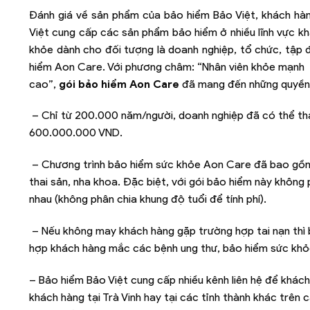
Đánh giá về sản phẩm của bảo hiểm Bảo Việt, khách hàn
Việt cung cấp các sản phẩm bảo hiểm ở nhiều lĩnh vực khá
khỏe dành cho đối tượng là doanh nghiệp, tổ chức, tập
hiểm Aon Care. Với phương châm: “Nhân viên khỏe mạnh –­
cao”,
gói bảo hiểm Aon Care
đã mang đến những quyền 
­ – Chỉ từ 200.000 năm/người, doanh nghiệp đã có thể tha
600.000.000 VND.
­ – Chương trình bảo hiểm sức khỏe Aon Care đã bao gồm c
thai sản, nha khoa. Đặc biệt, với gói bảo hiểm này không
nhau (không phân chia khung độ tuổi để tính phí).
­ – Nếu không may khách hàng gặp trường hợp tai nạn thì
hợp khách hàng mắc các bệnh ung thư, bảo hiểm sức khỏe
– Bảo hiểm Bảo Việt cung cấp nhiều kênh liên hệ để khác
khách hàng tại Trà Vinh hay tại các tỉnh thành khác trên