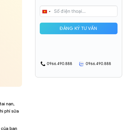
VIETNAM
+84
ĐĂNG KÝ TƯ VẤN
0966.490.888
0966.490.888
tai nạn,
i phí sửa
ô của bạn