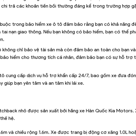
ự chi trả các khoản tiền bồi thường đáng kể trong trường hợp g
t buộc trong bảo hiểm xe ô tô đảm bảo rằng bạn có khả năng đề
 tai nạn giao thông. Nếu bạn không có bảo hiểm, bạn có thể phả
n.
tô không chỉ bảo vệ tài sản mà còn đảm bảo an toàn cho bạn và
bảo hiểm cho thương tích cá nhân, đảm bảo bạn có sự hỗ trợ t
 tô cung cấp dịch vụ hỗ trợ khẩn cấp 24/7, bao gồm xe đưa đón
ày giúp bạn yên tâm và an tâm khi lái xe.
 hatchback nhỏ được sản xuất bởi hãng xe Hàn Quốc Kia Motors.
thế hệ.
.6m và chiều rộng 1.6m. Xe được trang bị động cơ xăng 1.0L hoặ