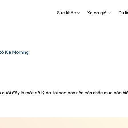
Sức khỏe
Xe cơ giới
Du lị
tô Kia Morning
 và dưới đây là một số lý do tại sao bạn nên cân nhắc mua bảo h