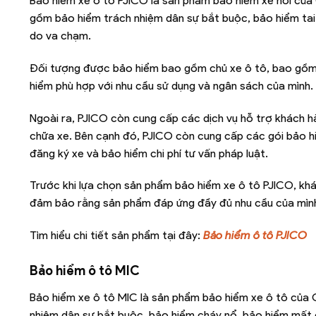
Bảo hiểm xe ô tô PJICO là sản phẩm bảo hiểm xe hơi củ
gồm bảo hiểm trách nhiệm dân sự bắt buộc, bảo hiểm tai
do va chạm.
Đối tượng được bảo hiểm bao gồm chủ xe ô tô, bao gồm 
hiểm phù hợp với nhu cầu sử dụng và ngân sách của mình.
Ngoài ra, PJICO còn cung cấp các dịch vụ hỗ trợ khách hàn
chữa xe. Bên cạnh đó, PJICO còn cung cấp các gói bảo hi
đăng ký xe và bảo hiểm chi phí tư vấn pháp luật.
Trước khi lựa chọn sản phẩm bảo hiểm xe ô tô PJICO, khá
đảm bảo rằng sản phẩm đáp ứng đầy đủ nhu cầu của mìn
Tìm hiểu chi tiết sản phẩm tại đây:
Bảo hiểm ô tô PJICO
Bảo hiểm ô tô MIC
Bảo hiểm xe ô tô MIC là sản phẩm bảo hiểm xe ô tô của
nhiệm dân sự bắt buộc, bảo hiểm cháy nổ, bảo hiểm mất 