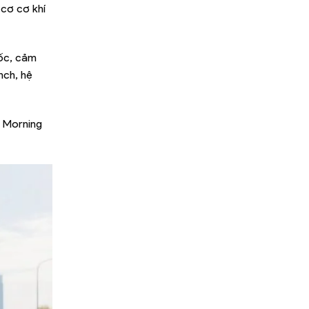
cơ cơ khí
dốc, cảm
nch, hệ
a Morning