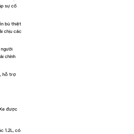
ặp sự cố
n bù thiệt
i chịu các
 người
ài chính
, hỗ trợ
 Xe được
c 1.2L, có