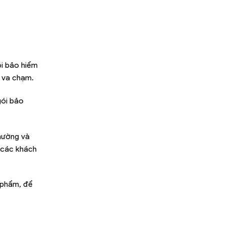
ói bảo hiểm
 va chạm.
gói bảo
thường và
 các khách
 phẩm, để