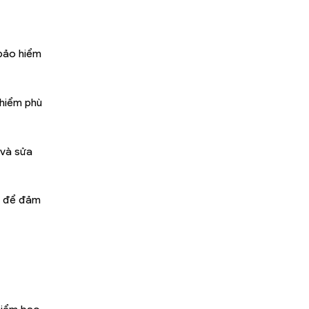
 bảo hiểm
 hiểm phù
 và sửa
m, để đảm