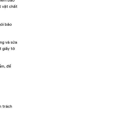
hiểm bao
t vật chất
gói bảo
ờng và sửa
t giấy tờ
hẩm, để
m trách