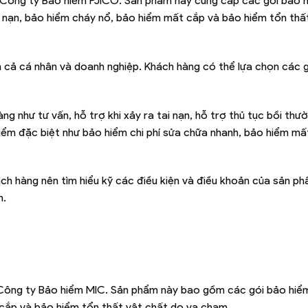
a Công ty Bảo hiểm PJICO. Sản phẩm này cung cấp các gói bảo 
 nạn, bảo hiểm cháy nổ, bảo hiểm mất cắp và bảo hiểm tổn thấ
cả cá nhân và doanh nghiệp. Khách hàng có thể lựa chọn các 
g như tư vấn, hỗ trợ khi xảy ra tai nạn, hỗ trợ thủ tục bồi thư
ểm đặc biệt như bảo hiểm chi phí sửa chữa nhanh, bảo hiểm mấ
ch hàng nên tìm hiểu kỹ các điều kiện và điều khoản của sản p
h.
 Công ty Bảo hiểm MIC. Sản phẩm này bao gồm các gói bảo hiể
cắp và bảo hiểm tổn thất vật chất do va chạm.