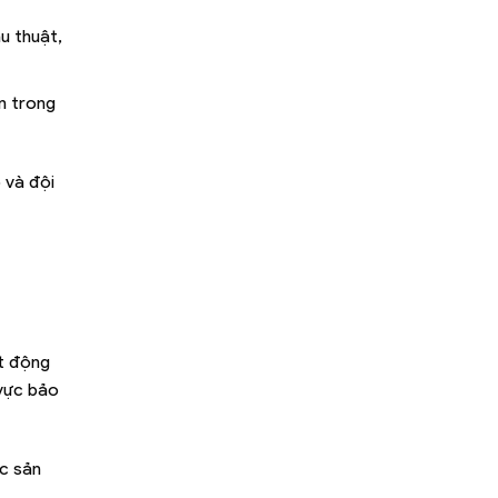
u thuật,
n trong
 và đội
ạt động
 vực bảo
c sản