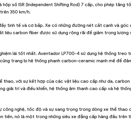
 hộp số ISR (Independent Shifting Rod) 7 cấp, cho phép tăng tố
 trên 350 km/h.
đầy tinh tế và cơ bắp. Xe có những đường nét cắt cạnh và góc
ất liệu carbon fiber được sử dụng rộng rãi để giảm trọng lượng 
 nghiệm lái tốt nhất. Aventador LP700-4 sử dụng hệ thống treo 
Nó cũng trang bị hệ thống phanh carbon-ceramic mạnh mẽ để đả
 thao, với sự kết hợp của các vật liệu cao cấp như da, carbon 
ng giải trí và điều khiển, hệ thống âm thanh cao cấp và hệ thốn
ự công nghệ, tốc độ và sự sang trọng trong dòng xe thể thao 
n tiến, nó là một trong những siêu xe đẳng cấp hàng đầu trên th