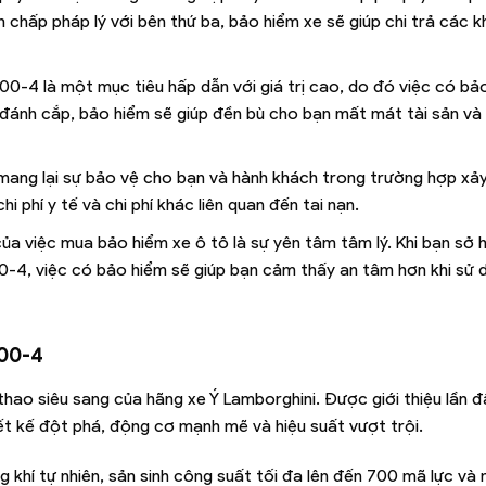
 chấp pháp lý với bên thứ ba, bảo hiểm xe sẽ giúp chi trả các k
-4 là một mục tiêu hấp dẫn với giá trị cao, do đó việc có bả
đánh cắp, bảo hiểm sẽ giúp đền bù cho bạn mất mát tài sản và
mang lại sự bảo vệ cho bạn và hành khách trong trường hợp xảy 
i phí y tế và chi phí khác liên quan đến tai nạn.
ủa việc mua bảo hiểm xe ô tô là sự yên tâm tâm lý. Khi bạn sở
0-4, việc có bảo hiểm sẽ giúp bạn cảm thấy an tâm hơn khi sử 
700-4
ao siêu sang của hãng xe Ý Lamborghini. Được giới thiệu lần 
ết kế đột phá, động cơ mạnh mẽ và hiệu suất vượt trội.
 khí tự nhiên, sản sinh công suất tối đa lên đến 700 mã lực v