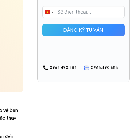
VIETNAM
+84
ĐĂNG KÝ TƯ VẤN
0966.490.888
0966.490.888
o vệ bạn
oặc thay
an đến