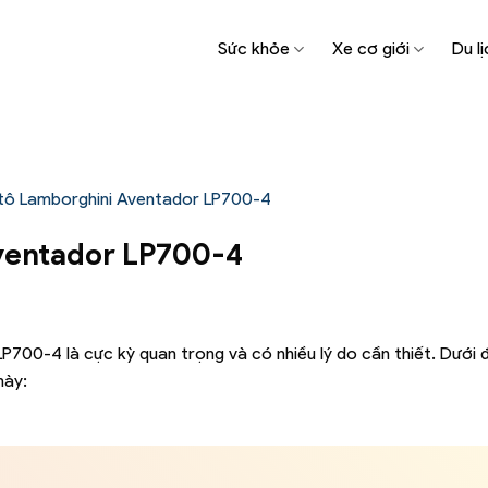
Sức khỏe
Xe cơ giới
Du lị
 tô Lamborghini Aventador LP700-4
Aventador LP700-4
700-4 là cực kỳ quan trọng và có nhiều lý do cần thiết. Dưới 
này: