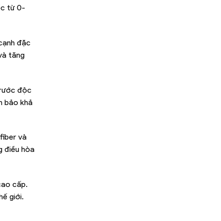
c từ 0-
 cạnh đặc
và tăng
trước độc
m bảo khả
fiber và
g điều hòa
cao cấp.
ế giới.