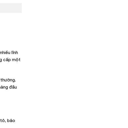
hiều lĩnh
ung cấp một
 thường.
hàng đầu
 tô, bảo