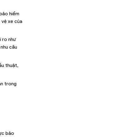
 bảo hiểm
o vệ xe của
i ro như
 nhu cầu
ẫu thuật,
ạn trong
vực bảo