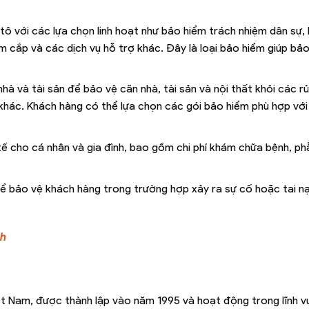
tô với các lựa chọn linh hoạt như bảo hiểm trách nhiệm dân sự,
ộm cắp và các dịch vụ hỗ trợ khác. Đây là loại bảo hiểm giúp bả
à và tài sản để bảo vệ căn nhà, tài sản và nội thất khỏi các rủ
m khác. Khách hàng có thể lựa chọn các gói bảo hiểm phù hợp với
ế cho cá nhân và gia đình, bao gồm chi phí khám chữa bệnh, ph
 để bảo vệ khách hàng trong trường hợp xảy ra sự cố hoặc tai n
nh
ệt Nam, được thành lập vào năm 1995 và hoạt động trong lĩnh 