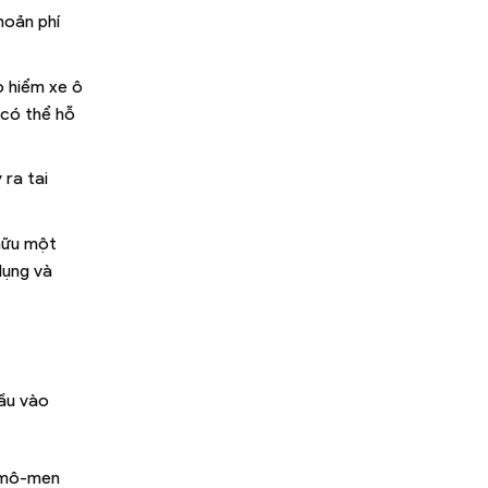
hoản phí
o hiểm xe ô
 có thể hỗ
ra tai
 hữu một
dụng và
đầu vào
à mô-men