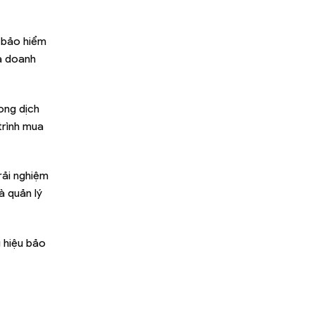
 bảo hiểm
và doanh
ong dịch
trình mua
rải nghiệm
à quản lý
 hiệu bảo