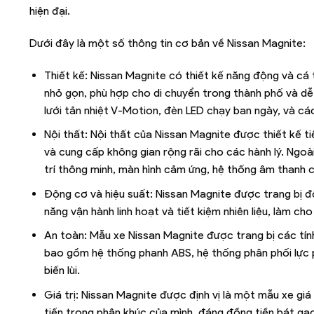
hiện đại.
Dưới đây là một số thông tin cơ bản về Nissan Magnite:
Thiết kế: Nissan Magnite có thiết kế năng động và cá 
nhỏ gọn, phù hợp cho di chuyển trong thành phố và dễ 
lưới tản nhiệt V-Motion, đèn LED chạy ban ngày, và các
Nội thất: Nội thất của Nissan Magnite được thiết kế t
và cung cấp không gian rộng rãi cho các hành lý. Ngoài
trí thông minh, màn hình cảm ứng, hệ thống âm thanh 
Động cơ và hiệu suất: Nissan Magnite được trang bị đ
năng vận hành linh hoạt và tiết kiệm nhiên liệu, làm cho 
An toàn: Mẫu xe Nissan Magnite được trang bị các tính
bao gồm hệ thống phanh ABS, hệ thống phân phối lực 
biến lùi.
Giá trị: Nissan Magnite được định vị là một mẫu xe giá
tiến trong phân khúc của mình, đáng đồng tiền bát gạ