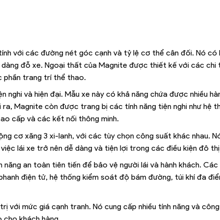
tính với các đường nét góc cạnh và tỷ lệ cơ thể cân đối. Nó có
dàng đỗ xe. Ngoại thất của Magnite được thiết kế với các chi 
 phần trang trí thể thao.
iện nghi và hiện đại. Mẫu xe này có khả năng chứa được nhiều h
 ra, Magnite còn được trang bị các tính năng tiện nghi như hệ t
cao cấp và các kết nối thông minh.
ộng cơ xăng 3 xi-lanh, với các tùy chọn công suất khác nhau. N
việc lái xe trở nên dễ dàng và tiện lợi trong các điều kiện đô thị
 năng an toàn tiên tiến để bảo vệ người lái và hành khách. Các 
phanh điện tử, hệ thống kiểm soát độ bám đường, túi khí đa đi
 trị với mức giá cạnh tranh. Nó cung cấp nhiều tính năng và công
o cho khách hàng.