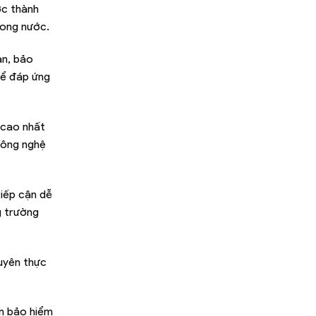
ợc thành
rong nước.
ạn, bảo
để đáp ứng
 cao nhất
công nghệ
tiếp cận dễ
g trường
uyên thực
ẩm bảo hiểm