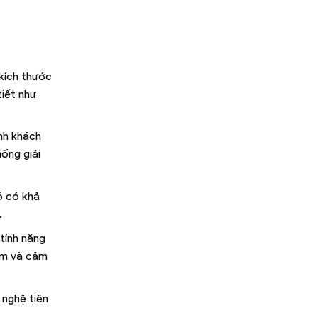
 kích thước
tiết như
ành khách
hống giải
ó có khả
.
tính năng
ểm và cảm
 nghệ tiên