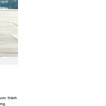
Được thành
ờng.