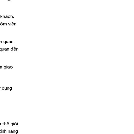
 khách.
gồm viện
n quan.
 quan đến
a giao
ử dụng
thế giới.
tính năng