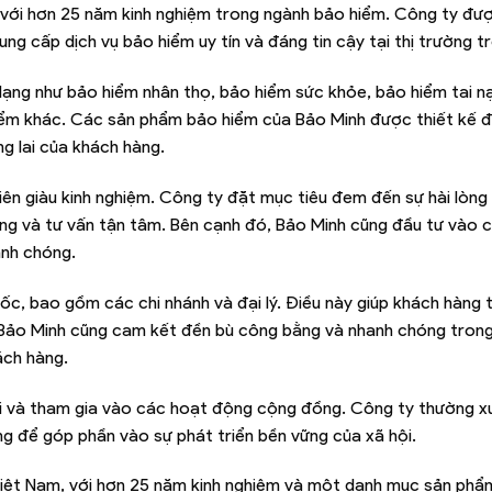
 với hơn 25 năm kinh nghiệm trong ngành bảo hiểm. Công ty đư
g cấp dịch vụ bảo hiểm uy tín và đáng tin cậy tại thị trường t
ng như bảo hiểm nhân thọ, bảo hiểm sức khỏe, bảo hiểm tai n
 hiểm khác. Các sản phẩm bảo hiểm của Bảo Minh được thiết kế 
g lai của khách hàng.
viên giàu kinh nghiệm. Công ty đặt mục tiêu đem đến sự hài lòng
ợng và tư vấn tận tâm. Bên cạnh đó, Bảo Minh cũng đầu tư vào 
anh chóng.
c, bao gồm các chi nhánh và đại lý. Điều này giúp khách hàng 
 Bảo Minh cũng cam kết đền bù công bằng và nhanh chóng tron
ách hàng.
ội và tham gia vào các hoạt động cộng đồng. Công ty thường x
ờng để góp phần vào sự phát triển bền vững của xã hội.
 Việt Nam, với hơn 25 năm kinh nghiệm và một danh mục sản ph