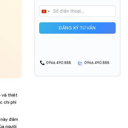
VIETNAM
+84
ĐĂNG KÝ TƯ VẤN
0966.490.888
0966.490.888
 và thiệt
 chi phí
u này đảm
ủa người