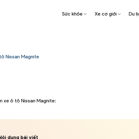
Sức khỏe
Xe cơ giới
Du lị
tô Nissan Magnite
e
m xe ô tô Nissan Magnite:
Nội dung bài viết