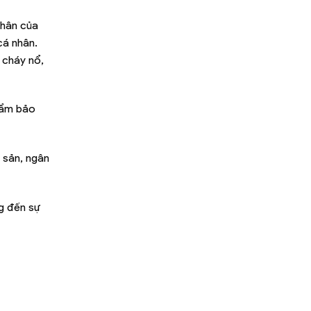
nhân của
cá nhân.
 cháy nổ,
hẩm bảo
 sản, ngân
g đến sự