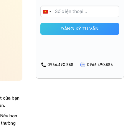
VIETNAM
+84
ĐĂNG KÝ TƯ VẤN
0966.490.888
0966.490.888
ft của bạn
ạn.
 Nếu bạn
i thường