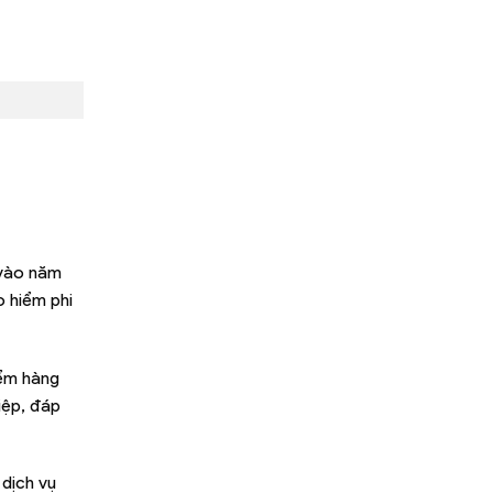
 vào năm
o hiểm phi
iểm hàng
iệp, đáp
 dịch vụ