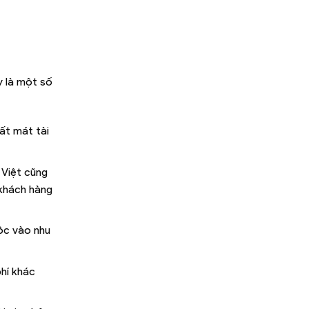
y là một số
mất mát tài
 Việt cũng
 khách hàng
uộc vào nhu
phí khác