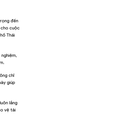
trọng đến
t cho cuộc
phố Thái
h nghiệm,
ểm.
ông chỉ
này giúp
luôn lắng
o vệ tài