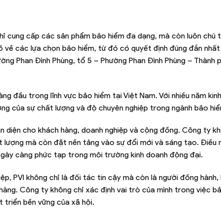
chỉ cung cấp các sản phẩm bảo hiểm đa dạng, mà còn luôn chú 
rõ về các lựa chọn bảo hiểm, từ đó có quyết định đúng đắn nhấ
đường Phan Đình Phùng, tổ 5 – Phường Phan Đình Phùng – Thành 
ng đầu trong lĩnh vực bảo hiểm tại Việt Nam. Với nhiều năm kin
tượng của sự chất lượng và độ chuyên nghiệp trong ngành bảo hi
oàn diện cho khách hàng, doanh nghiệp và cộng đồng. Công ty kh
 lượng mà còn đặt nền tảng vào sự đổi mới và sáng tạo. Điều 
gày càng phức tạp trong môi trường kinh doanh động đại.
p, PVI không chỉ là đối tác tin cậy mà còn là người đồng hành, 
àng. Công ty không chỉ xác định vai trò của mình trong việc bả
 triển bền vững của xã hội.