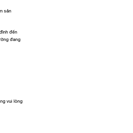
ệm sản
đình đến
rường đang
.
ng vui lòng