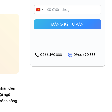
VIETNAM
+84
ĐĂNG KÝ TƯ VẤN
0966.490.888
0966.490.888
 nhân đến
ội ngũ
khách hàng