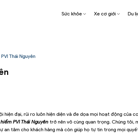
Sức khỏe
Xe cơ giới
Du lị
 PVI Thái Nguyên
yên
i hiện đại, rủi ro luôn hiện diện và đe dọa mọi hoạt động của c
 hiểm PVI Thái Nguyên
trở nên vô cùng quan trọng. Chúng tôi,
sự an tâm cho khách hàng mà còn giúp họ tự tin trong mọi quyết