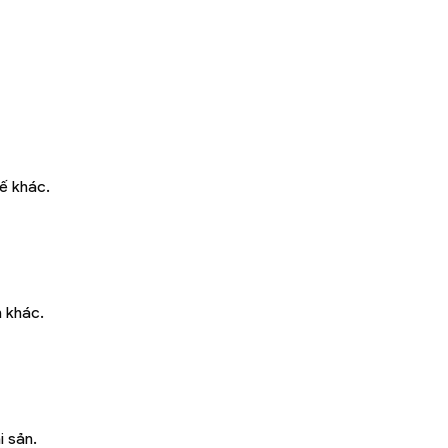
tế khác.
n khác.
i sản.