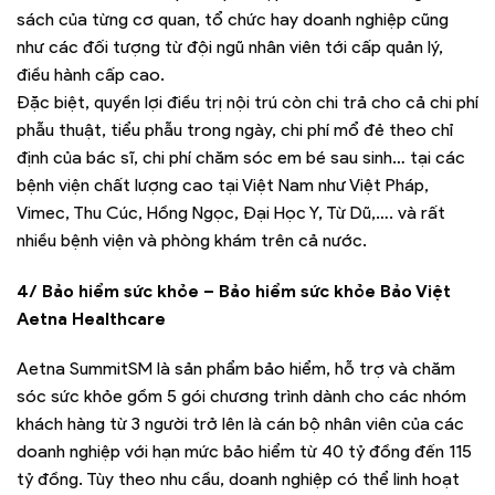
sách của từng cơ quan, tổ chức hay doanh nghiệp cũng
như các đối tượng từ đội ngũ nhân viên tới cấp quản lý,
điều hành cấp cao.
Đặc biệt, quyền lợi điều trị nội trú còn chi trả cho cả chi phí
phẫu thuật, tiểu phẫu trong ngày, chi phí mổ đẻ theo chỉ
định của bác sĩ, chi phí chăm sóc em bé sau sinh… tại các
bệnh viện chất lượng cao tại Việt Nam như Việt Pháp,
Vimec, Thu Cúc, Hồng Ngọc, Đại Học Y, Từ Dũ,…. và rất
nhiều bệnh viện và phòng khám trên cả nước.
4/ Bảo hiểm sức khỏe – Bảo hiểm sức khỏe Bảo Việt
Aetna Healthcare
Aetna SummitSM là sản phẩm bảo hiểm, hỗ trợ và chăm
sóc sức khỏe gồm 5 gói chương trình dành cho các nhóm
khách hàng từ 3 người trở lên là cán bộ nhân viên của các
doanh nghiệp với hạn mức bảo hiểm từ 40 tỷ đồng đến 115
tỷ đồng. Tùy theo nhu cầu, doanh nghiệp có thể linh hoạt