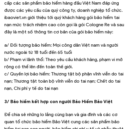
cấp các sản phẩm bảo hiểm hàng đầu Việt Nam đáp ứng
được các yêu cầu của quý công ty, doanh nghiệp tổ chức.
ibaoviet.vn giới thiệu tới quý khách hàng gói bảo hiểm tai
nạn mức trách nhiệm cao còn gọi là gói Cologne Re và sau
đây là một số thông tin cơ bản của gói bảo hiểm này:
a/ Đối tượng bảo hiểm: Mọi công dân Việt nam và người
nước ngoài từ 18 tuổi đến 65 tuổi
b/ Phạm vi lãnh thổ: Theo yêu cầu khách hàng, phạm vi mở
rộng có thể lên đến toàn thế giới.
c/ Quyền lợi bảo hiểm: Thương tật bộ phận vĩnh viễn do tai
nạn; Thương tật toàn bộ vĩnh viễn do tai nạn; Chết do tai
nạn, Chi phí y tế do tai nạn
3/ Bảo hiểm kết hợp con người Bảo Hiểm Bảo Việt
Để chia sẻ những lo lắng cùng bạn và gia đình và các cơ
quan tổ chức bảo hiểm Bảo Việt cung các sản phẩm bảo
hiểm tai nạn con người, bảo hiểm chi phí y tế và phẫu thuật