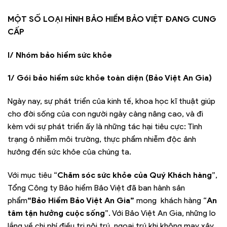
MỘT SỐ LOẠI HÌNH BẢO HIỂM BẢO VIỆT ĐANG CUNG
CẤP
I/ Nhóm bảo hiểm sức khỏe
1/ Gói bảo hiểm sức khỏe toàn diện (Bảo Việt An Gia)
Ngày nay, sự phát triển của kinh tế, khoa học kĩ thuật giúp
cho đời sống của con người ngày càng nâng cao, và đi
kèm với sự phát triển ấy là những tác hại tiêu cực: Tình
trạng ô nhiễm môi trường, thực phẩm nhiễm độc ảnh
hưởng đến sức khỏe của chúng ta.
Với mục tiêu “
Chăm sóc sức khỏe của Quý Khách hàng
”,
Tổng Công ty Bảo hiểm Bảo Việt đã ban hành sản
phẩm
“Bảo Hiểm Bảo Việt An Gia”
mong khách hàng “
An
tâm tận hưởng cuộc sống
”. Với Bảo Việt An Gia, những lo
lắng về chi phí điều trị nội trú, ngoại trú khi không may xảy