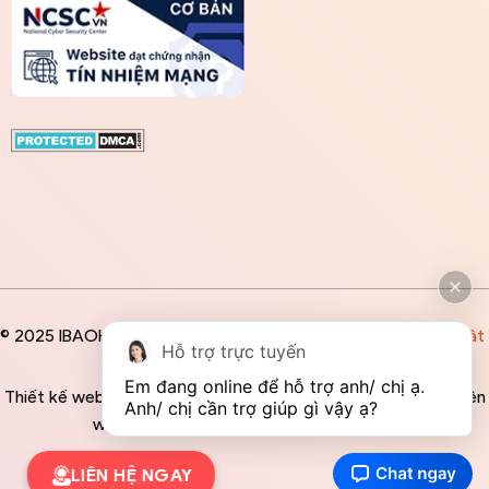
© 2025 IBAOHIEM
Điều khoản
/
Chính sách bảo mật
Hỗ trợ trực tuyến
Em đang online để hỗ trợ anh/ chị ạ. 
Thiết kế website độc quyền bởi IBAOHIEM - Mọi thông tin trên
Anh/ chị cần trợ giúp gì vậy ạ?
website đều mang tính chất tham khảo
LIÊN HỆ NGAY