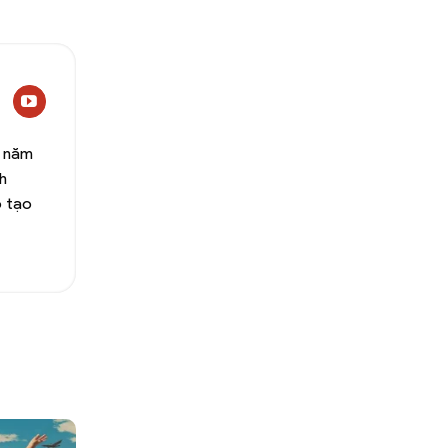
0 năm
h
o tạo