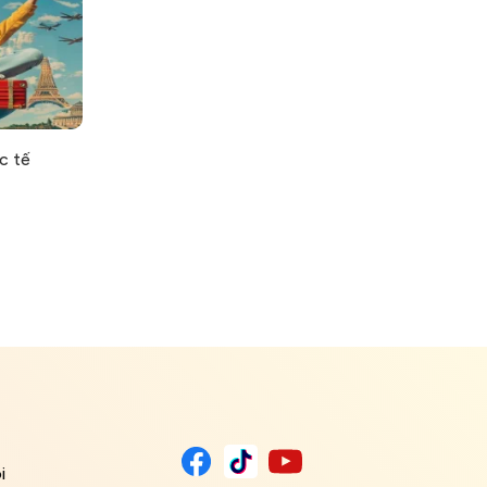
c tế
i