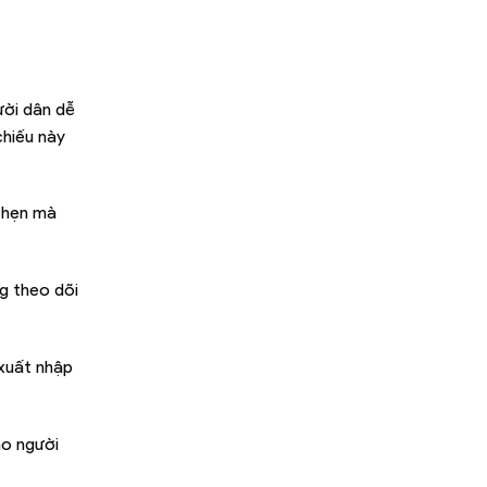
ười dân dễ
chiếu này
y hẹn mà
ng theo dõi
 xuất nhập
ho người