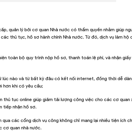
cấp, quản lý bởi cơ quan Nhà nước có thẩm quyền nhằm giúp ng
 các thủ tục, hồ sơ hành chính Nhà nước. Từ đó, dịch vụ làm hộ 
 hiện toàn bộ quy trình nộp hồ sơ, thanh toán lệ phí, và nhận giấ
ứ lúc nào và từ bất kỳ đâu có kết nối internet, đồng thời dễ dà
ợi hơn khi có yêu cầu;
n thủ tục online giúp giảm tải lượng công việc cho các cơ quan
m tiếp nhận hồ sơ.
n qua các cổng dịch vụ công không chỉ mang lại nhiều tiện ích c
ác cơ quan nhà nước.