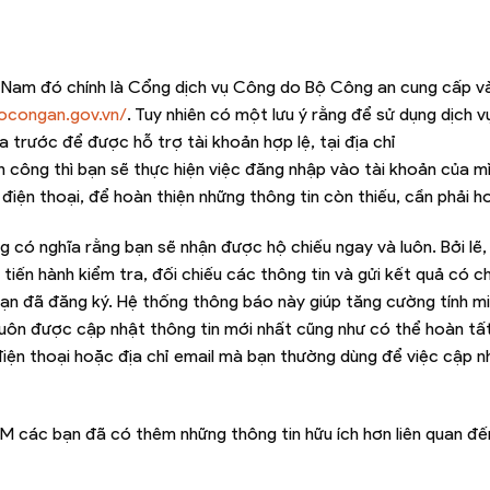
 Nam đó chính là Cổng dịch vụ Công do Bộ Công an cung cấp và
bocongan.gov.vn/
. Tuy nhiên có một lưu ý rằng để sử dụng dịch v
 trước để được hỗ trợ tài khoản hợp lệ, tại địa chỉ
nh công thì bạn sẽ thực hiện việc đăng nhập vào tài khoản của m
iện thoại, để hoàn thiện những thông tin còn thiếu, cần phải h
g có nghĩa rằng bạn sẽ nhận được hộ chiếu ngay và luôn. Bởi lẽ, 
tiến hành kiểm tra, đối chiếu các thông tin và gửi kết quả có c
 bạn đã đăng ký. Hệ thống thông báo này giúp tăng cường tính m
 luôn được cập nhật thông tin mới nhất cũng như có thể hoàn t
điện thoại hoặc địa chỉ email mà bạn thường dùng để việc cập 
M các bạn đã có thêm những thông tin hữu ích hơn liên quan đ