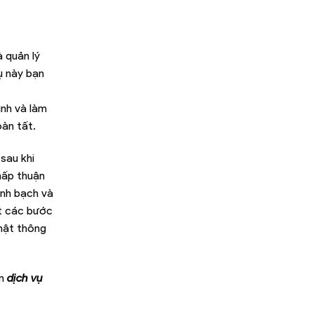
 quản lý
ụ này bạn
ình và làm
oàn tất.
sau khi
hấp thuận
inh bạch và
ất các bước
nhật thông
ến
dịch vụ