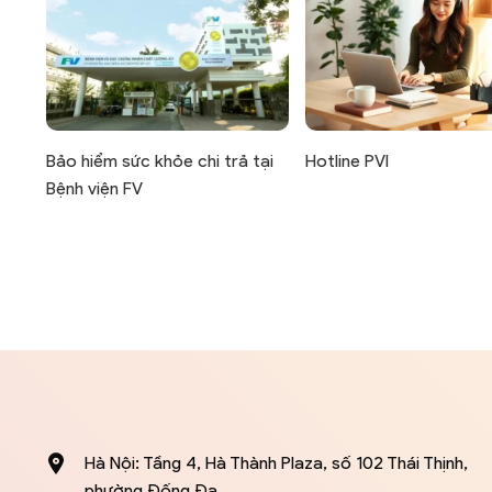
Bảo hiểm sức khỏe chi trả tại
Hotline PVI
Bệnh viện FV
Hà Nội: Tầng 4, Hà Thành Plaza, số 102 Thái Thịnh,
phường Đống Đa