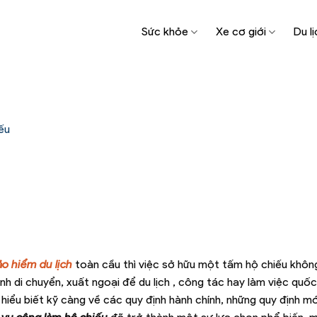
Sức khỏe
Xe cơ giới
Du lị
ếu
ảo hiểm du lịch
toàn cầu thì việc sở hữu một tấm hộ chiếu không
h di chuyển, xuất ngoại để du lịch , công tác hay làm việc quốc
 hiểu biết kỹ càng về các quy định hành chính, những quy định m