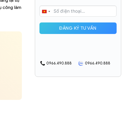
ang lại sự
vụ công làm
VIETNAM
+84
ĐĂNG KÝ TƯ VẤN
0966.490.888
0966.490.888