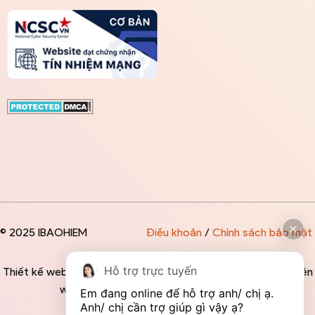
© 2025 IBAOHIEM
Điều khoản
/
Chính sách bảo mật
Hỗ trợ trực tuyến
Thiết kế website độc quyền bởi IBAOHIEM - Mọi thông tin trên
website đều mang tính chất tham khảo
Em đang online để hỗ trợ anh/ chị ạ. 
Anh/ chị cần trợ giúp gì vậy ạ?