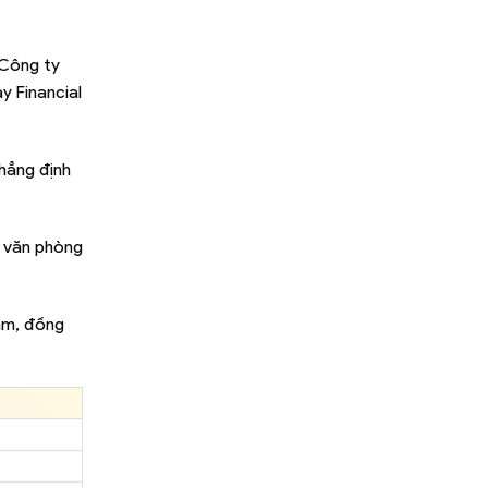
 Công ty
y Financial
hẳng định
c văn phòng
tâm, đồng