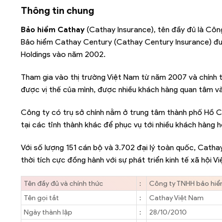
Thông tin chung
Bảo hiểm Cathay
(
Cathay Insurance), tên đầy đủ là Côn
Bảo hiểm Cathay Century (Cathay Century Insurance) đượ
Holdings vào năm 2002.
Tham gia vào thị trường Việt Nam từ năm 2007 và chính
được vị thế của mình, được nhiều khách hàng quan tâm và
Công ty có trụ sở chính nằm ở trung tâm thành phố Hồ Ch
tại các tỉnh thành khác để phục vụ tới nhiều khách hàng h
Với số lượng 151 cán bộ và 3.702 đại lý toàn quốc, Catha
thời tích cực đồng hành với sự phát triển kinh tế xã hội V
Tên đầy đủ và chính thức
:
Công ty TNHH bảo hiể
Tên gọi tắt
:
Cathay Việt Nam
Ngày thành lập
:
28/10/2010