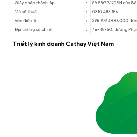
Giấy phép thành lập
:
Số 58GP/KDBH của Bộ 
Mã số thuế
:
0310 483 156
Vốn điều lệ
:
395.976.000.000 đồ
Địa chỉ trụ sở chính
:
46-48-50, đường Phạm
Triết lý kinh doanh Cathay Việt Nam