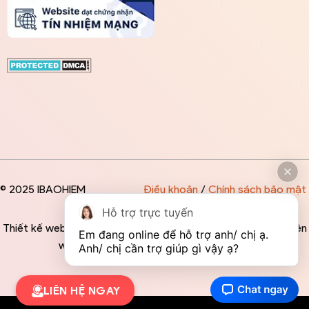
© 2025 IBAOHIEM
Điều khoản
/
Chính sách bảo mật
Hỗ trợ trực tuyến
Thiết kế website độc quyền bởi IBAOHIEM - Mọi thông tin trên
Em đang online để hỗ trợ anh/ chị ạ. 
website đều mang tính chất tham khảo
Anh/ chị cần trợ giúp gì vậy ạ?
LIÊN HỆ NGAY