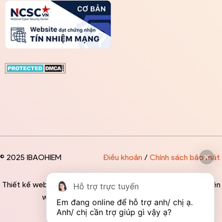
© 2025 IBAOHIEM
Điều khoản
/
Chính sách bảo mật
Thiết kế website độc quyền bởi IBAOHIEM - Mọi thông tin trên
Hỗ trợ trực tuyến
website đều mang tính chất tham khảo
Em đang online để hỗ trợ anh/ chị ạ. 
Anh/ chị cần trợ giúp gì vậy ạ?