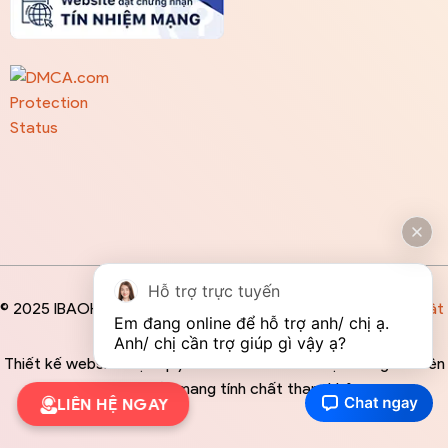
Hỗ trợ trực tuyến
© 2025 IBAOHIEM
Điều khoản
/
Chính sách bảo mật
Em đang online để hỗ trợ anh/ chị ạ. 
Anh/ chị cần trợ giúp gì vậy ạ?
Thiết kế website độc quyền bởi IBAOHIEM - Mọi thông tin trên
website đều mang tính chất tham khảo
LIÊN HỆ NGAY