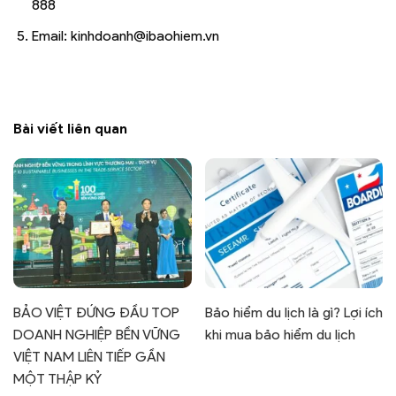
888
Email: kinhdoanh@ibaohiem.vn
Bài viết liên quan
BẢO VIỆT ĐỨNG ĐẦU TOP
Bảo hiểm du lịch là gì? Lợi ích
DOANH NGHIỆP BỀN VỮNG
khi mua bảo hiểm du lịch
VIỆT NAM LIÊN TIẾP GẦN
MỘT THẬP KỶ