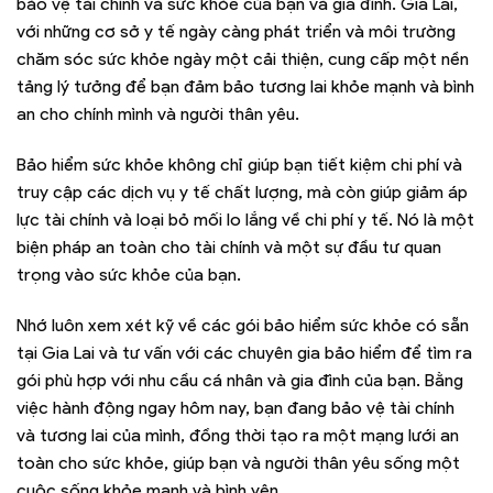
bảo vệ tài chính và sức khỏe của bạn và gia đình. Gia Lai,
với những cơ sở y tế ngày càng phát triển và môi trường
chăm sóc sức khỏe ngày một cải thiện, cung cấp một nền
tảng lý tưởng để bạn đảm bảo tương lai khỏe mạnh và bình
an cho chính mình và người thân yêu.
Bảo hiểm sức khỏe không chỉ giúp bạn tiết kiệm chi phí và
truy cập các dịch vụ y tế chất lượng, mà còn giúp giảm áp
lực tài chính và loại bỏ mối lo lắng về chi phí y tế. Nó là một
biện pháp an toàn cho tài chính và một sự đầu tư quan
trọng vào sức khỏe của bạn.
Nhớ luôn xem xét kỹ về các gói bảo hiểm sức khỏe có sẵn
tại Gia Lai và tư vấn với các chuyên gia bảo hiểm để tìm ra
gói phù hợp với nhu cầu cá nhân và gia đình của bạn. Bằng
việc hành động ngay hôm nay, bạn đang bảo vệ tài chính
và tương lai của mình, đồng thời tạo ra một mạng lưới an
toàn cho sức khỏe, giúp bạn và người thân yêu sống một
cuộc sống khỏe mạnh và bình yên.