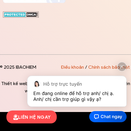
© 2025 IBAOHIEM
Điều khoản
/
Chính sách bảo mật
Thiết kế website độc quyền bởi IBAOHIEM - Mọi thông tin trên
Hỗ trợ trực tuyến
website đều mang tính chất tham khảo
Em đang online để hỗ trợ anh/ chị ạ. 
Anh/ chị cần trợ giúp gì vậy ạ?
LIÊN HỆ NGAY