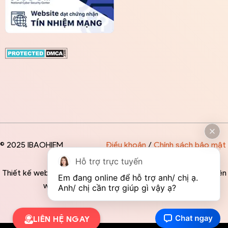
© 2025 IBAOHIEM
Điều khoản
/
Chính sách bảo mật
Hỗ trợ trực tuyến
Thiết kế website độc quyền bởi IBAOHIEM - Mọi thông tin trên
Em đang online để hỗ trợ anh/ chị ạ. 
website đều mang tính chất tham khảo
Anh/ chị cần trợ giúp gì vậy ạ?
LIÊN HỆ NGAY