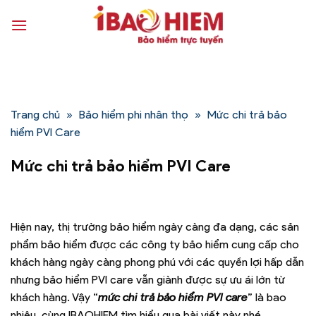
Bỏ
qua
nội
dung
Trang chủ
»
Bảo hiểm phi nhân thọ
»
Mức chi trả bảo
hiểm PVI Care
Mức chi trả bảo hiểm PVI Care
Hiện nay, thị trường bảo hiểm ngày càng đa dạng, các sản
phẩm bảo hiểm được các công ty bảo hiểm cung cấp cho
khách hàng ngày càng phong phú với các quyền lợi hấp dẫn
nhưng bảo hiểm PVI care vẫn giành được sự ưu ái lớn từ
khách hàng. Vậy “
mức chi trả bảo hiểm PVI care
” là bao
nhiêu, cùng IBAOHIEM tìm hiểu qua bài viết này nhé.