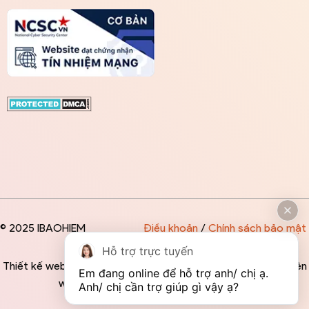
© 2025 IBAOHIEM
Điều khoản
/
Chính sách bảo mật
Hỗ trợ trực tuyến
Thiết kế website độc quyền bởi IBAOHIEM - Mọi thông tin trên
Em đang online để hỗ trợ anh/ chị ạ. 
website đều mang tính chất tham khảo
Anh/ chị cần trợ giúp gì vậy ạ?