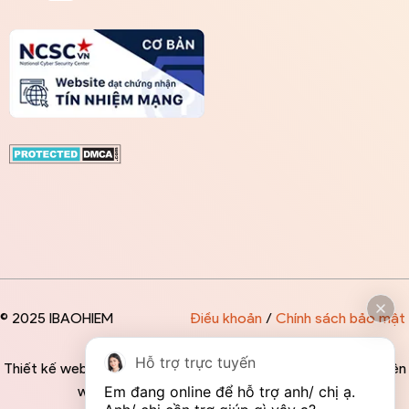
© 2025 IBAOHIEM
Điều khoản
/
Chính sách bảo mật
Hỗ trợ trực tuyến
Thiết kế website độc quyền bởi IBAOHIEM - Mọi thông tin trên
Em đang online để hỗ trợ anh/ chị ạ. 
website đều mang tính chất tham khảo