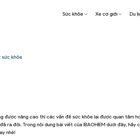
Sức khỏe
Xe cơ giới
Du lị
t sức khỏe
àng được nâng cao thì các vấn đề sức khỏe lại được quan tâm h
đã ra đời. Trong nội dung bài viết của IBAOHIEM dưới đây, hãy 
ay nhé!