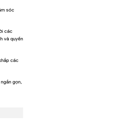
hăm sóc
ời các
nh và quyền
 khắp các
 ngắn gọn,