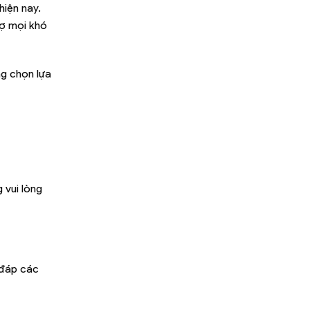
hiện nay.
rợ mọi khó
ng chọn lựa
 vui lòng
 đáp các