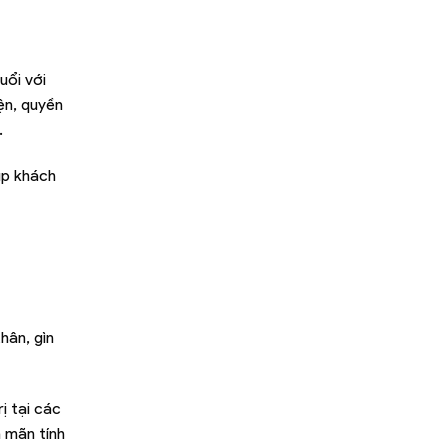
uổi với
ện, quyền
.
úp khách
hân, gìn
ị tại các
 mãn tính