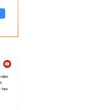
0 năm
h
o tạo