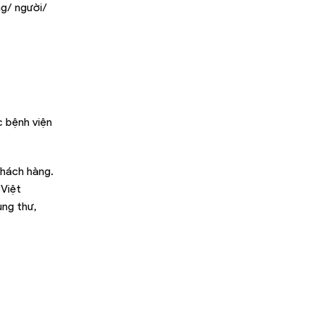
ng/ người/
c bệnh viện
khách hàng.
 Việt
ung thư,