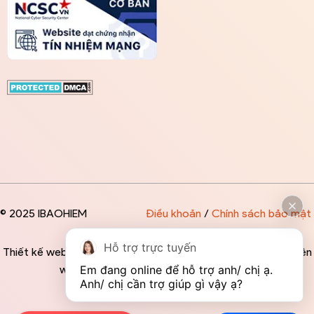
© 2025 IBAOHIEM
Điều khoản
/
Chính sách bảo mật
Hỗ trợ trực tuyến
Thiết kế website độc quyền bởi IBAOHIEM - Mọi thông tin trên
Em đang online để hỗ trợ anh/ chị ạ. 
website đều mang tính chất tham khảo
Anh/ chị cần trợ giúp gì vậy ạ?