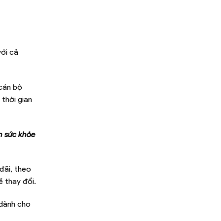
với cả
 cán bộ
thời gian
m sức khỏe
đãi, theo
ề thay đổi.
dành cho