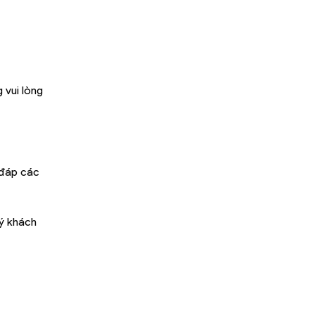
 vui lòng
 đáp các
uý khách