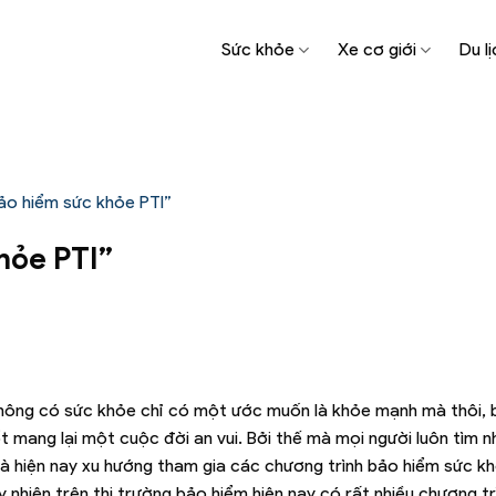
Sức khỏe
Xe cơ giới
Du lị
ảo hiểm sức khỏe PTI”
hỏe PTI”
ông có sức khỏe chỉ có một ước muốn là khỏe mạnh mà thôi, b
t mang lại một cuộc đời an vui. Bởi thế mà mọi người luôn tìm n
và hiện nay xu hướng tham gia các chương trình bảo hiểm sức 
y nhiên trên thị trường bảo hiểm hiện nay có rất nhiều chương t