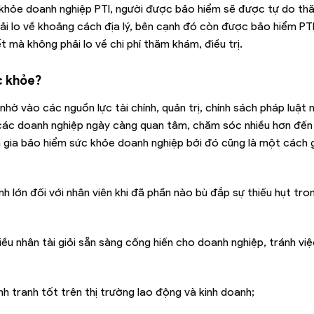
ức khỏe doanh nghiệp PTI, người được bảo hiểm sẽ được tự do t
ải lo về khoảng cách địa lý, bên cạnh đó còn được bảo hiểm PTI
t mà không phải lo về chi phí thăm khám, điều trị.
c khỏe?
nhờ vào các nguồn lực tài chính, quản trị, chính sách pháp luật
 các doanh nghiệp ngày càng quan tâm, chăm sóc nhiều hơn đến
m gia bảo hiểm sức khỏe doanh nghiệp bởi đó cũng là một cách g
ính lớn đối với nhân viên khi đã phần nào bù đắp sự thiếu hụt tro
iều nhân tài giỏi sẵn sàng cống hiến cho doanh nghiệp, tránh việ
h tranh tốt trên thị trường lao động và kinh doanh;