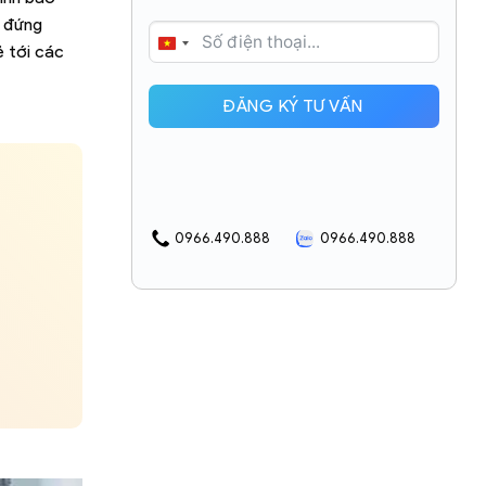
n đứng
VIETNAM
ẻ tới các
+84
ĐĂNG KÝ TƯ VẤN
0966.490.888
0966.490.888