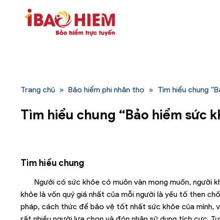
Bỏ
qua
nội
dung
Trang chủ
»
Bảo hiểm phi nhân thọ
»
Tìm hiểu chung “B
Tìm hiểu chung “Bảo hiểm sức k
Tìm hiểu chung
Người có sức khỏe có muôn vàn mong muốn, người kh
khỏe là vốn quý giá nhất của mỗi người là yếu tố then chố
pháp, cách thức để bảo vệ tốt nhất sức khỏe của mình, 
rất nhiều người lựa chọn và đón nhận sử dụng tích cực. Tu