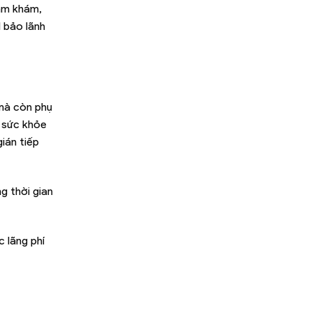
hăm khám,
 bảo lãnh
 mà còn phụ
 sức khỏe
ián tiếp
ng thời gian
c lãng phí