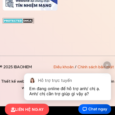
© 2025 IBAOHIEM
Điều khoản
/
Chính sách bảo mật
Hỗ trợ trực tuyến
Thiết kế website độc quyền bởi IBAOHIEM - Mọi thông tin trên
website đều mang tính chất tham khảo
Em đang online để hỗ trợ anh/ chị ạ. 
Anh/ chị cần trợ giúp gì vậy ạ?
LIÊN HỆ NGAY