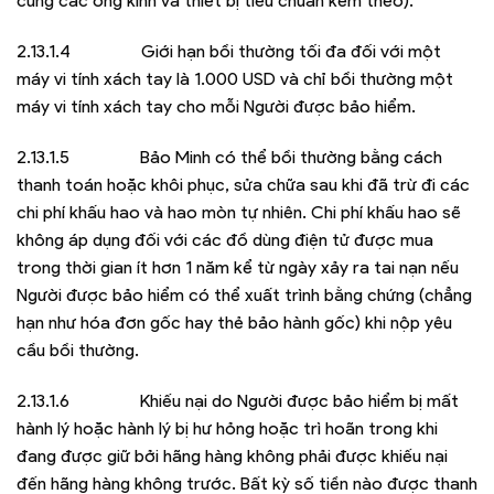
cùng các ống kính và thiết bị tiêu chuẩn kèm theo).
2.13.1.4 Giới hạn bồi thường tối đa đối với một
máy vi tính xách tay là 1.000 USD và chỉ bồi thường một
máy vi tính xách tay cho mỗi Người được bảo hiểm.
2.13.1.5 Bảo Minh có thể bồi thường bằng cách
thanh toán hoặc khôi phục, sửa chữa sau khi đã trừ đi các
chi phí khấu hao và hao mòn tự nhiên. Chi phí khấu hao sẽ
không áp dụng đối với các đồ dùng điện tử được mua
trong thời gian ít hơn 1 năm kể từ ngày xảy ra tai nạn nếu
Người được bảo hiểm có thể xuất trình bằng chứng (chẳng
hạn như hóa đơn gốc hay thẻ bảo hành gốc) khi nộp yêu
cầu bồi thường.
2.13.1.6 Khiếu nại do Người được bảo hiểm bị mất
hành lý hoặc hành lý bị hư hỏng hoặc trì hoãn trong khi
đang được giữ bởi hãng hàng không phải được khiếu nại
đến hãng hàng không trước. Bất kỳ số tiền nào được thanh