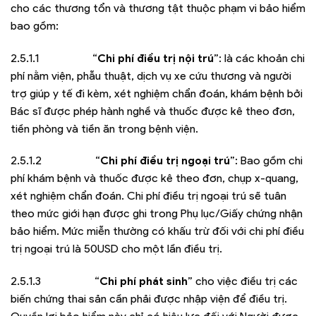
cho các thương tổn và thương tật thuộc phạm vi bảo hiểm
bao gồm:
2.5.1.1 “
Chi phí điều trị nội trú
”: là các khoản chi
phí nằm viện, phẫu thuật, dịch vụ xe cứu thương và người
trợ giúp y tế đi kèm, xét nghiệm chẩn đoán, khám bệnh bởi
Bác sĩ được phép hành nghề và thuốc được kê theo đơn,
tiền phòng và tiền ăn trong bệnh viện.
2.5.1.2 “
Chi phí điều trị ngoại trú
”: Bao gồm chi
phí khám bệnh và thuốc được kê theo đơn, chụp x-quang,
xét nghiệm chẩn đoán. Chi phí điều trị ngoại trú sẽ tuân
theo mức giới hạn được ghi trong Phụ lục/Giấy chứng nhận
bảo hiểm. Mức miễn thường có khấu trừ đối với chi phí điều
trị ngoại trú là 50USD cho một lần điều trị.
2.5.1.3 “
Chi phí phát sinh
” cho việc điều trị các
biến chứng thai sản cần phải được nhập viện để điều trị.