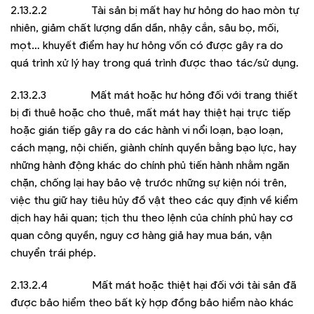
2.13.2.2 Tài sản bị mất hay hư hỏng do hao mòn tự
nhiên, giảm chất lượng dần dần, nhậy cắn, sâu bọ, mối,
mọt… khuyết điểm hay hư hỏng vốn có được gây ra do
quá trình xử lý hay trong quá trình được thao tác/sử dụng.
2.13.2.3 Mất mát hoặc hư hỏng đối với trang thiết
bị đi thuê hoặc cho thuê, mất mát hay thiệt hại trực tiếp
hoặc gián tiếp gây ra do các hành vi nổi loạn, bạo loạn,
cách mạng, nội chiến, giành chính quyền bằng bạo lực, hay
những hành động khác do chính phủ tiến hành nhằm ngăn
chặn, chống lại hay bảo vệ trước những sự kiện nói trên,
việc thu giữ hay tiêu hủy đồ vật theo các quy định về kiểm
dịch hay hải quan; tịch thu theo lệnh của chính phủ hay cơ
quan công quyền, nguy cơ hàng giả hay mua bán, vận
chuyển trái phép.
2.13.2.4 Mất mát hoặc thiệt hại đối với tài sản đã
được bảo hiểm theo bất kỳ hợp đồng bảo hiểm nào khác