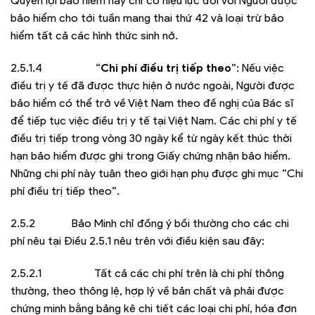
Quyền lợi bảo hiểm này chỉ có hiệu lực đối với Người được
bảo hiểm cho tới tuần mang thai thứ 42 và loại trừ bảo
hiểm tất cả các hình thức sinh nở.
2.5.1.4 “
Chi phí điều trị tiếp theo
”: Nếu việc
điều trị y tế đã được thực hiện ở nước ngoài, Người được
bảo hiểm có thể trở về Việt Nam theo đề nghị của Bác sĩ
để tiếp tục việc điều trị y tế tại Việt Nam. Các chi phí y tế
điều trị tiếp trong vòng 30 ngày kể từ ngày kết thúc thời
hạn bảo hiểm được ghi trong Giấy chứng nhận bảo hiểm.
Những chi phí này tuân theo giới hạn phụ được ghi mục “Chi
phí điều trị tiếp theo”.
2.5.2 Bảo Minh chỉ đồng ý bồi thường cho các chi
phí nêu tại Điều 2.5.1 nêu trên với điều kiện sau đây:
2.5.2.1 Tất cả các chi phí trên là chi phí thông
thường, theo thông lệ, hợp lý về bản chất và phải được
chứng minh bằng bảng kê chi tiết các loại chi phí, hóa đơn