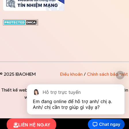
© 2025 IBAOHIEM
Điều khoản
/
Chính sách bảo mật
Thiết kế website độc quyền bởi IBAOHIEM - Mọi thông tin trên
Hỗ trợ trực tuyến
website đều mang tính chất tham khảo
Em đang online để hỗ trợ anh/ chị ạ. 
Anh/ chị cần trợ giúp gì vậy ạ?
LIÊN HỆ NGAY