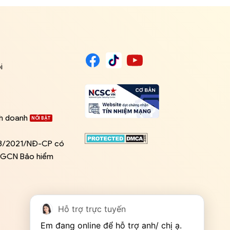
i
nh doanh
03/2021/NĐ-CP có
ề GCN Bảo hiểm
Hỗ trợ trực tuyến
Em đang online để hỗ trợ anh/ chị ạ. 