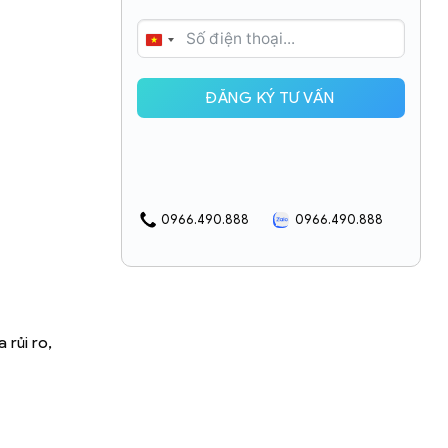
VIETNAM
+84
ĐĂNG KÝ TƯ VẤN
0966.490.888
0966.490.888
 rủi ro,