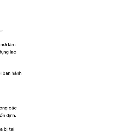
u:
 nơi làm
dụng lao
i ban hành
rong các
ổn định.
 bị tai