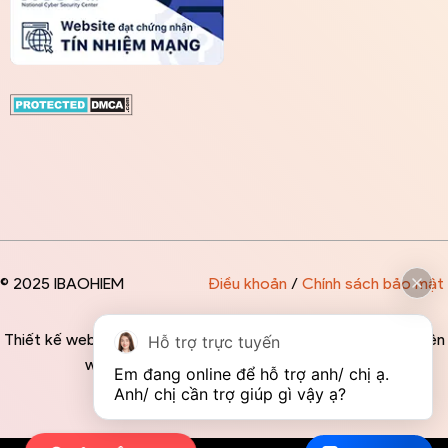
© 2025 IBAOHIEM
Điều khoản
/
Chính sách bảo mật
Thiết kế website độc quyền bởi IBAOHIEM - Mọi thông tin trên
Hỗ trợ trực tuyến
website đều mang tính chất tham khảo
Em đang online để hỗ trợ anh/ chị ạ. 
Anh/ chị cần trợ giúp gì vậy ạ?