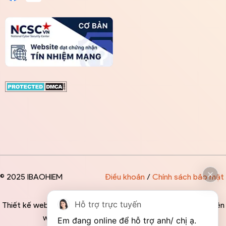
© 2025 IBAOHIEM
Điều khoản
/
Chính sách bảo mật
Hỗ trợ trực tuyến
Thiết kế website độc quyền bởi IBAOHIEM - Mọi thông tin trên
website đều mang tính chất tham khảo
Em đang online để hỗ trợ anh/ chị ạ. 