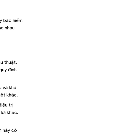
ty bảo hiểm
ác nhau
u thuật,
quy định
u và khả
iệt khác.
iều trị
lợi khác.
n này có