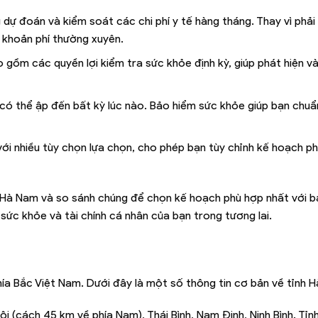
 dự đoán và kiểm soát các chi phí y tế hàng tháng. Thay vì phải
t khoản phí thường xuyên.
gồm các quyền lợi kiểm tra sức khỏe định kỳ, giúp phát hiện và
 có thể ập đến bất kỳ lúc nào. Bảo hiểm sức khỏe giúp bạn chuẩ
ới nhiều tùy chọn lựa chọn, cho phép bạn tùy chỉnh kế hoạch ph
 Hà Nam và so sánh chúng để chọn kế hoạch phù hợp nhất với b
ức khỏe và tài chính cá nhân của bạn trong tương lai.
a Bắc Việt Nam. Dưới đây là một số thông tin cơ bản về tỉnh 
ội (cách 45 km về phía Nam), Thái Bình, Nam Định, Ninh Bình. Tỉn