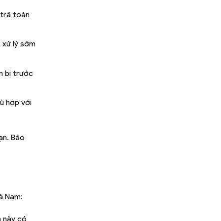
 trả toàn
 xử lý sớm
n bị trước
ù hợp với
ạn. Bảo
Hà Nam:
h này có