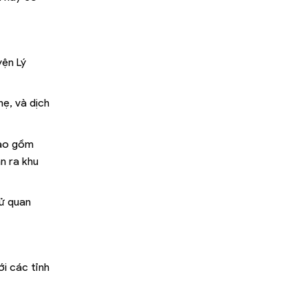
yện Lý
ẹ, và dịch
bao gồm
n ra khu
sử quan
i các tỉnh