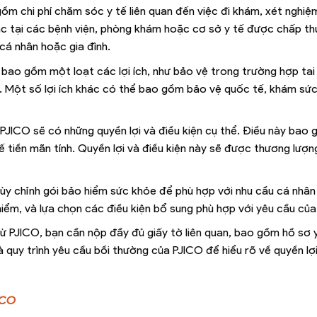
 chi phí chăm sóc y tế liên quan đến việc đi khám, xét nghiệm,
hác tại các bệnh viện, phòng khám hoặc cơ sở y tế được chấp th
cá nhân hoặc gia đình.
bao gồm một loạt các lợi ích, như bảo vệ trong trường hợp tai
h. Một số lợi ích khác có thể bao gồm bảo vệ quốc tế, khám sứ
 PJICO sẽ có những quyền lợi và điều kiện cụ thể. Điều này ba
y tế tiền mãn tính. Quyền lợi và điều kiện này sẽ được thương lượ
 tùy chỉnh gói bảo hiểm sức khỏe để phù hợp với nhu cầu cá nhân
ểm, và lựa chọn các điều kiện bổ sung phù hợp với yêu cầu của
ừ PJICO, bạn cần nộp đầy đủ giấy tờ liên quan, bao gồm hồ sơ y
 quy trình yêu cầu bồi thường của PJICO để hiểu rõ về quyền lợ
ICO