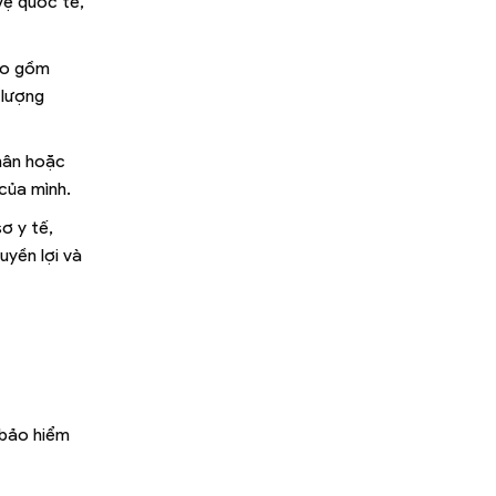
vệ quốc tế,
bao gồm
 lượng
nhân hoặc
của mình.
ơ y tế,
uyền lợi và
 bảo hiểm