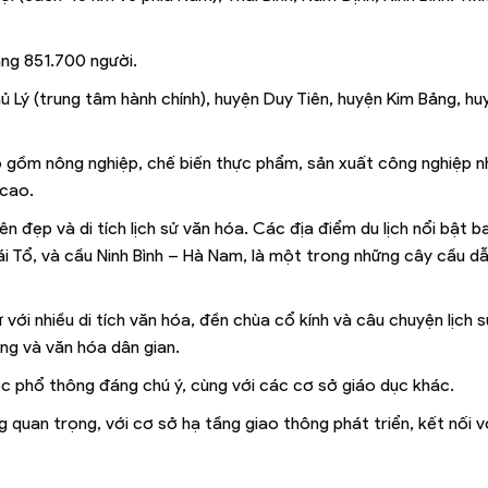
ng 851.700 người.
 Lý (trung tâm hành chính), huyện Duy Tiên, huyện Kim Bảng, hu
o gồm nông nghiệp, chế biến thực phẩm, sản xuất công nghiệp nh
 cao.
ên đẹp và di tích lịch sử văn hóa. Các địa điểm du lịch nổi bật 
ái Tổ, và cầu Ninh Bình – Hà Nam, là một trong những cây cầu dẫ
với nhiều di tích văn hóa, đền chùa cổ kính và câu chuyện lịch 
ống và văn hóa dân gian.
c phổ thông đáng chú ý, cùng với các cơ sở giáo dục khác.
uan trọng, với cơ sở hạ tầng giao thông phát triển, kết nối vớ