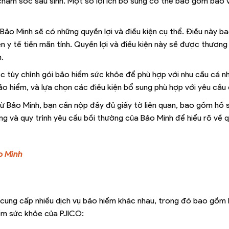
à chăm sóc sau sinh. Một số lợi ích bổ sung có thể bao gồm bảo 
 Bảo Minh sẽ có những quyền lợi và điều kiện cụ thể. Điều này 
iện y tế tiền mãn tính. Quyền lợi và điều kiện này sẽ được thương
.
việc tùy chỉnh gói bảo hiểm sức khỏe để phù hợp với nhu cầu cá 
o hiểm, và lựa chọn các điều kiện bổ sung phù hợp với yêu cầu 
ừ Bảo Minh, bạn cần nộp đầy đủ giấy tờ liên quan, bao gồm hồ s
g và quy trình yêu cầu bồi thường của Bảo Minh để hiểu rõ về q
o Minh
 cung cấp nhiều dịch vụ bảo hiểm khác nhau, trong đó bao gồm
iểm sức khỏe của PJICO: