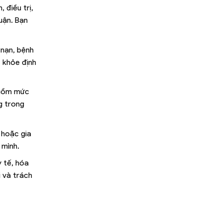
 điều trị,
uận. Bạn
 nạn, bệnh
c khỏe định
o gồm mức
ng trong
 hoặc gia
 mình.
 tế, hóa
i và trách