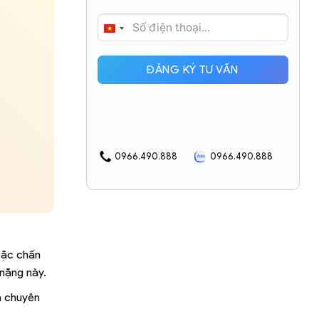
VIETNAM
+84
ĐĂNG KÝ TƯ VẤN
0966.490.888
0966.490.888
oặc chấn
 nặng này.
à chuyên