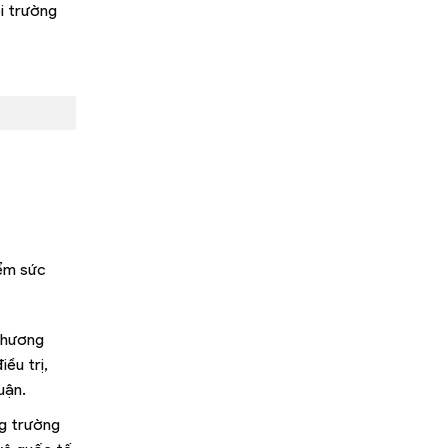
ôi trường
iểm sức
Chương
ều trị,
uận.
ng trường