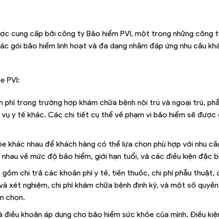
ợc cung cấp bởi công ty Bảo hiểm PVI, một trong những công 
các gói bảo hiểm linh hoạt và đa dạng nhằm đáp ứng nhu cầu kh
e PVI:
 phí trong trường hợp khám chữa bệnh nội trú và ngoại trú, phẫ
 vụ y tế khác. Các chi tiết cụ thể về phạm vi bảo hiểm sẽ được 
ỏe khác nhau để khách hàng có thể lựa chọn phù hợp với nhu cầ
 nhau về mức độ bảo hiểm, giới hạn tuổi, và các điều kiện đặc b
ồm chi trả các khoản phí y tế, tiền thuốc, chi phí phẫu thuật, đ
h và xét nghiệm, chi phí khám chữa bệnh định kỳ, và một số quyền 
n chọn.
và điều khoản áp dụng cho bảo hiểm sức khỏe của mình. Điều kiệ