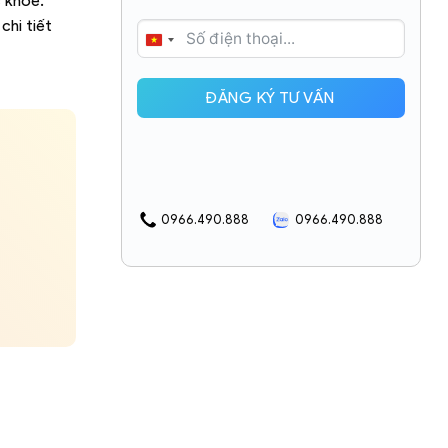
c khỏe.
chi tiết
VIETNAM
+84
ĐĂNG KÝ TƯ VẤN
0966.490.888
0966.490.888