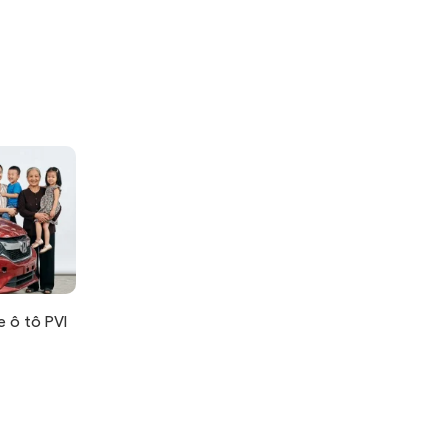
e ô tô PVI