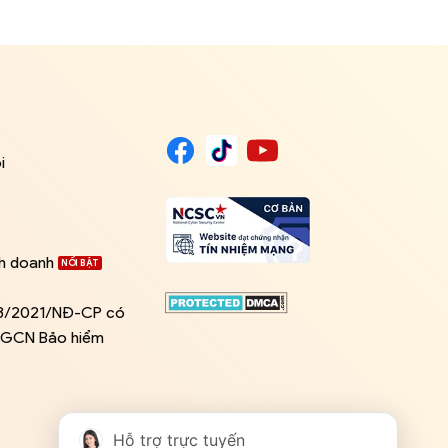
i
nh doanh
03/2021/NĐ-CP có
ề GCN Bảo hiểm
Hỗ trợ trực tuyến