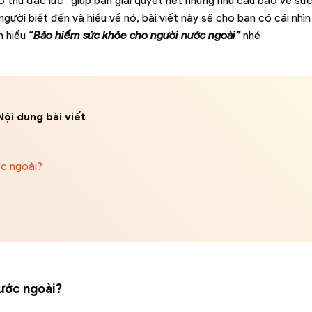
rợ thủ đắc lực” giúp bạn giải quyết hết những nhu cầu bảo vệ sứ
ười biết đến và hiểu về nó, bài viết này sẽ cho bạn có cái nhìn 
m hiểu
“Bảo hiểm sức khỏe cho người nước ngoài”
nhé
Nội dung bài viết
c ngoài?
ước ngoài?