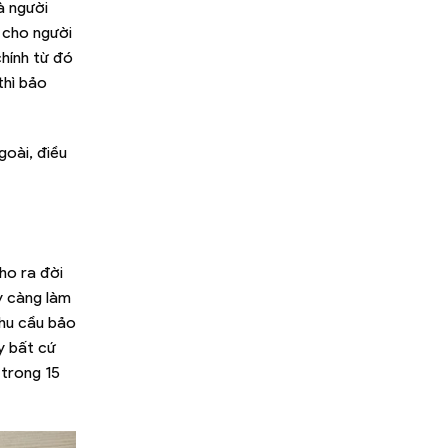
à người
 cho người
hính từ đó
thì bảo
goài, điều
ho ra đời
y càng làm
nhu cầu bảo
y bất cứ
 trong 15