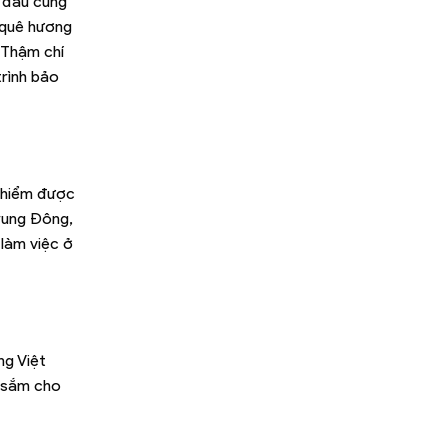
ở đâu cũng
i quê hương
 Thậm chí
trình bảo
o hiểm được
rung Đông,
 làm việc ở
ng Việt
u sắm cho