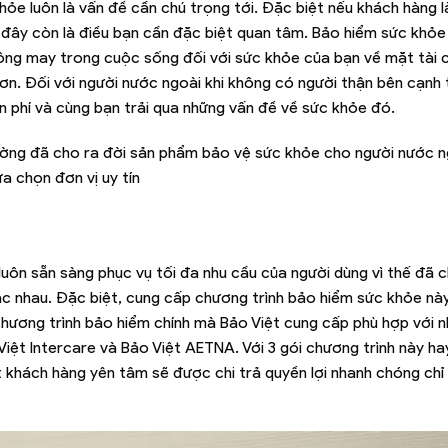
khỏe luôn là vấn đề cần chú trọng tới. Đặc biệt nếu khách hàng l
ì đây còn là điều bạn cần đặc biệt quan tâm. Bảo hiểm sức khỏe
ông may trong cuộc sống đối với sức khỏe của bạn về mặt tài c
ơn. Đối với người nước ngoài khi không có người thận bên cạnh 
ện phí và cùng bạn trải qua những vấn đề về sức khỏe đó.
trường đã cho ra đời sản phẩm bảo vệ sức khỏe cho người nước n
a chọn đơn vị uy tín
luôn sẵn sàng phục vụ tối đa nhu cầu của người dùng vì thế đã c
hác nhau. Đặc biệt, cung cấp chương trình bảo hiểm sức khỏe nà
3 chương trình bảo hiểm chính mà Bảo Việt cung cấp phù hợp với 
iệt Intercare và Bảo Việt AETNA. Với 3 gói chương trình này ha
khách hàng yên tâm sẽ được chi trả quyền lợi nhanh chóng chỉ