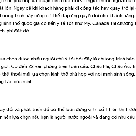
g trình phù hợp và thuận tiện nhất đối với người nước ngoài dù 
ất lớn. Ngay cả khi khách hàng phải đi công tác hay quay trở lạ
chương trình này cũng có thể đáp ứng quyền lợi cho khách hàng.
lãnh thổ quốc gia có nền y tế tốt như Mỹ, Canada thì chương 
chi phí đắt đỏ.
ựa chọn được nhiều người chú ý tới bởi đây là chương trình bả
giới. Có đến 22 văn phòng trên toàn cầu: Châu Phi, Châu Âu, T
ể thoải mái lựa chọn lãnh thổ phù hợp với nơi mình sinh sống,
ng tác của mình.
đổi và phát triển để có thể luôn đứng vị trí số 1 trên thị trườ
ạn nên lựa chọn nếu bạn là người nước ngoài và đang có nhu cầ