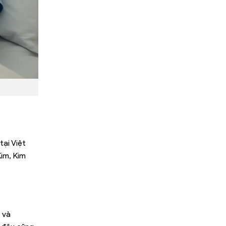
ại Việt
Kim, Kim
 và