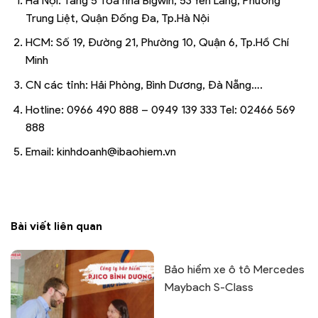
Hà Nội: Tầng 5 Tòa nhà Bigwin, 53 Yên Lãng, Phường
Trung Liệt, Quận Đống Đa, Tp.Hà Nội
HCM: Số 19, Đường 21, Phường 10, Quận 6, Tp.Hồ Chí
Minh
CN các tỉnh: Hải Phòng, Bình Dương, Đà Nẵng….
Hotline: 0966 490 888 – 0949 139 333 Tel: 02466 569
888
Email: kinhdoanh@ibaohiem.vn
Bài viết liên quan
Bảo hiểm xe ô tô Mercedes
Maybach S-Class