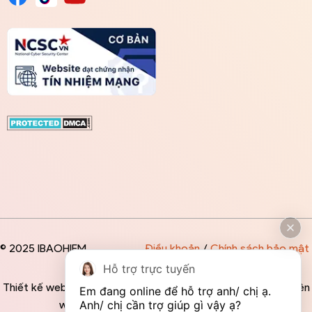
© 2025 IBAOHIEM
Điều khoản
/
Chính sách bảo mật
Hỗ trợ trực tuyến
Thiết kế website độc quyền bởi IBAOHIEM - Mọi thông tin trên
Em đang online để hỗ trợ anh/ chị ạ. 
website đều mang tính chất tham khảo
Anh/ chị cần trợ giúp gì vậy ạ?