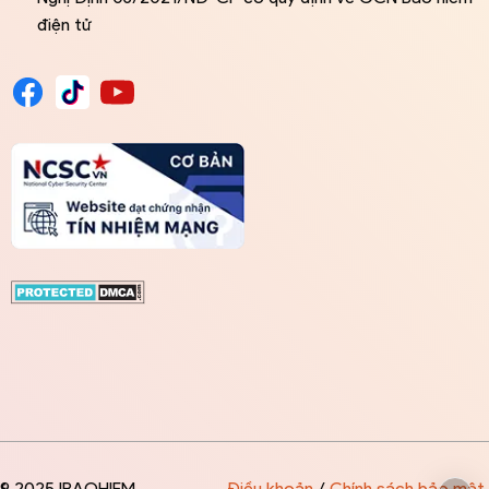
điện tử
© 2025 IBAOHIEM
Điều khoản
/
Chính sách bảo mật